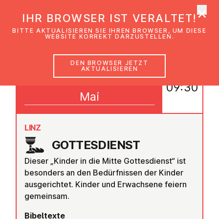
×
EmK Österreich
IHR BROWSER IST VERALTET!
Men
BITTE AKTUALISIEREN SIE IHREN BROWSER, UM DIESE
WEBSITE KORREKT DARZUSTELLEN.
DEN BROWSER JETZT
AKTUALISIEREN
25
09:30
Mai
LINZ
GOT­TES­DIENST
Dieser „Kinder in die Mitte Gottesdienst“ ist
besonders an den Bedürfnissen der Kinder
ausgerichtet. Kinder und Erwachsene feiern
gemeinsam.
Bibeltexte