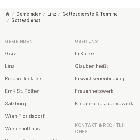
Gemeinden
Linz
Gottesdienste & Termine
Gottesdienst
Fußzeile
GEMEINDEN
ÜBER UNS
Graz
In Kürze
Linz
Glauben heißt
Ried im Innkreis
Er­wach­se­nen­bil­dung
EmK St. Pölten
Frau­en­netz­werk
Salzburg
Kinder- und Ju­gend­werk
Wien Flo­rids­dorf
KONTAKT & RECHT­LI­
Wien Fünfhaus
CHES