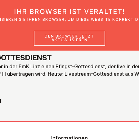
IHR BROWSER IST VERALTET!
den
Glaubensimpulse
News
Veranstal
ISIEREN SIE IHREN BROWSER, UM DIESE WEBSITE KORREKT 
DEN BROWSER JETZT
AKTUALISIEREN
OT­TES­DIENST
r in der EmK Linz einen Pfingst-Gottesdienst, der live in d
 III übertragen wird. Heute: Livestream-Gottesdienst aus 
1
Informationen