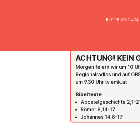
EmK Österreich
Über uns
Gemein
BITTE AKTUAL
LINZ
ACHTUNG! KEIN G
Morgen feiern wir um 10 Uh
Regionalradios und auf ORF
um 9.30 Uhr
tv.emk.at
Bibeltexte
Apostelgeschichte 2,1-2
Römer 8,14-17
Johannes 14,8-17