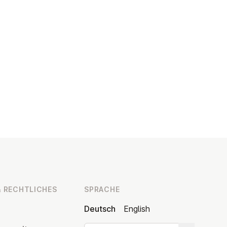
 RECHT­LI­CHES
SPRACHE
Deutsch
English