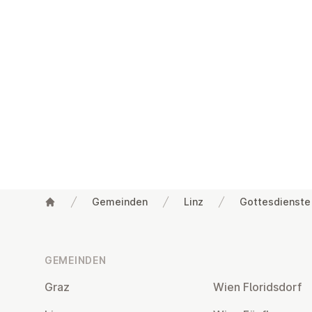
Gemeinden
Linz
Gottesdienste
Fußzeile
GEMEINDEN
Graz
Wien Flo­rids­dorf