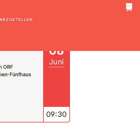
×
tungen
Suche
DARZUSTELLEN.
08
Juni
en ORF
Wien-Fünfhaus
09:30