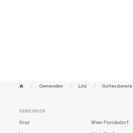
Gemeinden
Linz
Gottesdienste
Fußzeile
GEMEINDEN
Graz
Wien Flo­rids­dorf