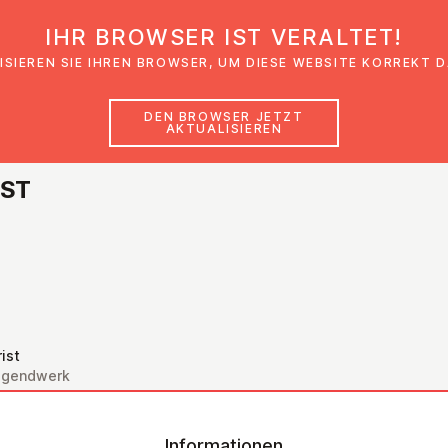
IHR BROWSER IST VERALTET!
den
Glaubensimpulse
News
Veranstal
ISIEREN SIE IHREN BROWSER, UM DIESE WEBSITE KORREKT 
DEN BROWSER JETZT
AKTUALISIEREN
NST
ist
Jugendwerk
Informationen