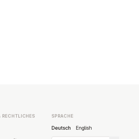
 RECHT­LI­CHES
SPRACHE
Deutsch
English