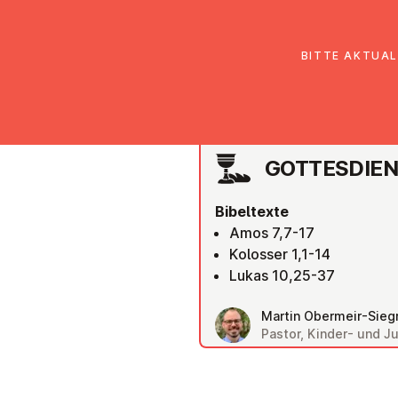
EmK Österreich
Über uns
Gemein
BITTE AKTUAL
LINZ
GOT­TES­DIE
Bibeltexte
Amos 7,7-17
Kolosser 1,1-14
Lukas 10,25-37
Martin Obermeir-Siegr
Pastor, Kinder- und 