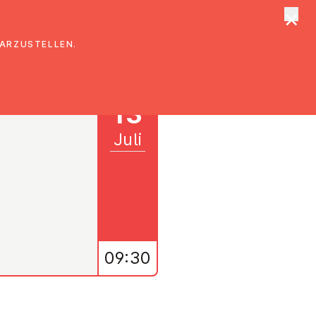
×
tungen
Suche
DARZUSTELLEN.
13
Juli
09:30