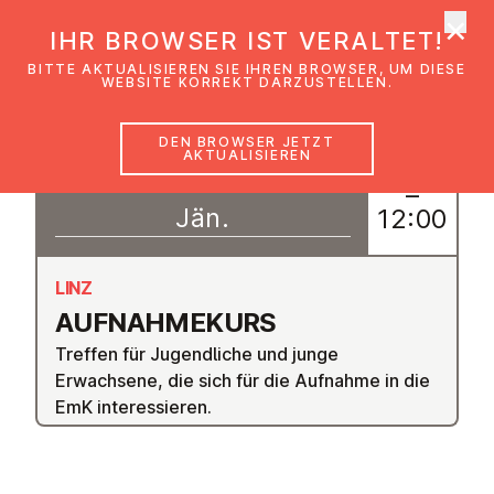
×
EmK Österreich
IHR BROWSER IST VERALTET!
Men
BITTE AKTUALISIEREN SIE IHREN BROWSER, UM DIESE
WEBSITE KORREKT DARZUSTELLEN.
DEN BROWSER JETZT
AKTUALISIEREN
11
11:00
–
Jän.
12:00
LINZ
AUF­NAH­ME­KURS
Treffen für Jugendliche und junge
Erwachsene, die sich für die Aufnahme in die
EmK interessieren.