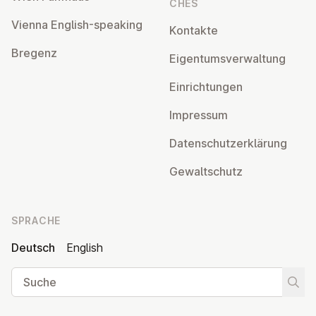
CHES
Vienna English-speaking
Kontakte
Bregenz
Ei­gen­tums­ver­wal­tung
Ein­rich­tun­gen
Impressum
Da­ten­schutz­er­klä­rung
Ge­walt­schutz
SPRACHE
Deutsch
English
Suche
Suche