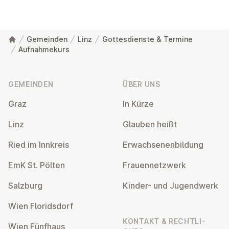
Gemeinden
Linz
Gottesdienste & Termine
Aufnahmekurs
Fußzeile
GEMEINDEN
ÜBER UNS
Graz
In Kürze
Linz
Glauben heißt
Ried im Innkreis
Er­wach­se­nen­bil­dung
EmK St. Pölten
Frau­en­netz­werk
Salzburg
Kinder- und Ju­gend­werk
Wien Flo­rids­dorf
KONTAKT & RECHT­LI­
Wien Fünfhaus