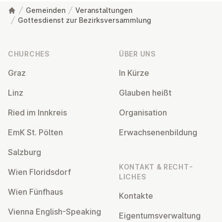
Gemeinden
Veranstaltungen
Gottesdienst zur Bezirksversammlung
Footer
CHURCHES
ÜBER UNS
Graz
In Kürze
Linz
Glauben heißt
Ried im Innkreis
Or­gan­isa­tion
EmK St. Pölten
Er­wach­sen­en­bildung
Salzburg
KONTAKT & RECHT­
Wien Flor­idsdorf
LICHES
Wien Fünfhaus
Kontakte
Vienna English-Speaking
Ei­gentums­ver­wal­tung