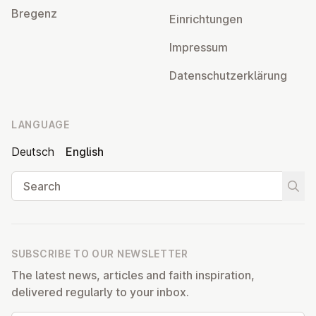
Bregenz
Ein­rich­tun­gen
Impressum
Datens­chutzerklärung
LANGUAGE
Deutsch
English
Search
Start
SUBSCRIBE TO OUR NEWSLETTER
The latest news, articles and faith inspiration,
delivered regularly to your inbox.