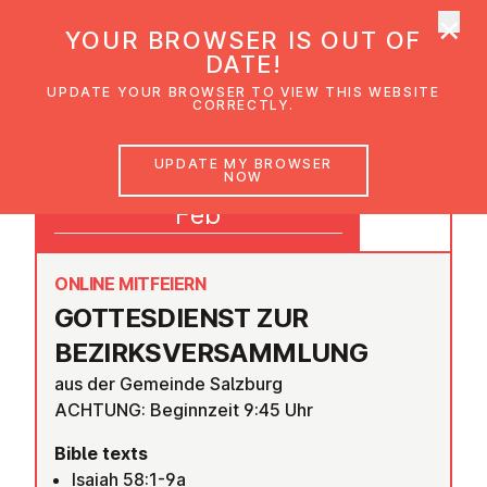
×
UMC Austria
YOUR BROWSER IS OUT OF
Ope
DATE!
UPDATE YOUR BROWSER TO VIEW THIS WEBSITE
CORRECTLY.
08
UPDATE MY BROWSER
NOW
09:45
Feb
ONLINE MITFEIERN
GOTTES­DI­ENST ZUR
BEZIRKS­VER­S­AMMLUNG
aus der Gemeinde Salzburg
ACHTUNG: Beginnzeit 9:45 Uhr
Bible texts
Isaiah 58:1-9a