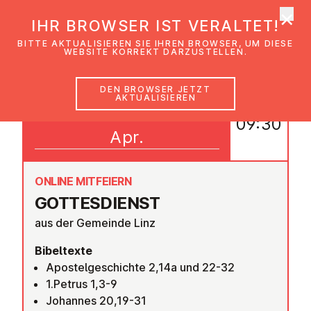
×
EmK Österreich
IHR BROWSER IST VERALTET!
Men
BITTE AKTUALISIEREN SIE IHREN BROWSER, UM DIESE
WEBSITE KORREKT DARZUSTELLEN.
DEN BROWSER JETZT
AKTUALISIEREN
12
09:30
Apr.
ONLINE MITFEIERN
GOT­TES­DIENST
aus der Gemeinde Linz
Bibeltexte
Apostelgeschichte 2,14a und 22-32
1.Petrus 1,3-9
Johannes 20,19-31