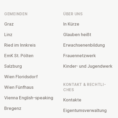
Fußzeile
GEMEINDEN
ÜBER UNS
Graz
In Kürze
Linz
Glauben heißt
Ried im Innkreis
Er­wach­se­nen­bil­dung
EmK St. Pölten
Frau­en­netz­werk
Salzburg
Kinder- und Ju­gend­werk
Wien Flo­rids­dorf
KONTAKT & RECHT­LI­
Wien Fünfhaus
CHES
Vienna English-speaking
Kontakte
Bregenz
Ei­gen­tums­ver­wal­tung