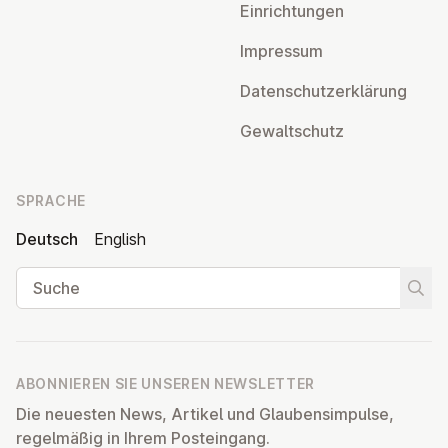
Ein­rich­tun­gen
Impressum
Da­ten­schutz­er­klä­rung
Ge­walt­schutz
SPRACHE
Deutsch
English
Suche
Suche
ABONNIEREN SIE UNSEREN NEWSLETTER
Die neuesten News, Artikel und Glaubensimpulse,
regelmäßig in Ihrem Posteingang.