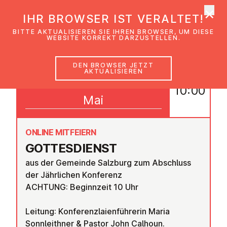
×
EmK Österreich
IHR BROWSER IST VERALTET!
Men
BITTE AKTUALISIEREN SIE IHREN BROWSER, UM DIESE
WEBSITE KORREKT DARZUSTELLEN.
DEN BROWSER JETZT
AKTUALISIEREN
17
10:00
Mai
ONLINE MITFEIERN
GOT­TES­DIENST
aus der Gemeinde Salzburg zum Abschluss
der Jährlichen Konferenz
ACHTUNG: Beginnzeit 10 Uhr
Leitung: Konferenzlaienführerin Maria
Sonnleithner & Pastor John Calhoun.