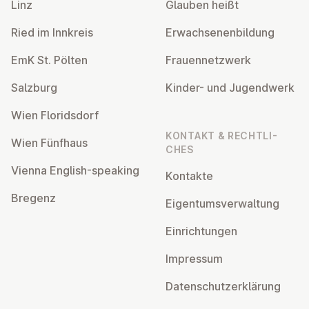
Linz
Glauben heißt
Ried im Innkreis
Er­wach­se­nen­bil­dung
EmK St. Pölten
Frau­en­netz­werk
Salzburg
Kinder- und Ju­gend­werk
Wien Flo­rids­dorf
KONTAKT & RECHT­LI­
Wien Fünfhaus
CHES
Vienna English-speaking
Kontakte
Bregenz
Ei­gen­tums­ver­wal­tung
Ein­rich­tun­gen
Impressum
Da­ten­schutz­er­klä­rung