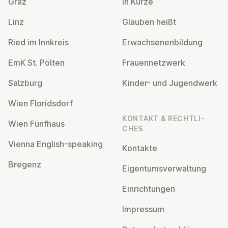
Graz
In Kürze
Linz
Glauben heißt
Ried im Innkreis
Er­wach­se­nen­bil­dung
EmK St. Pölten
Frau­en­netz­werk
Salzburg
Kinder- und Ju­gend­werk
Wien Flo­rids­dorf
KONTAKT & RECHT­LI­
Wien Fünfhaus
CHES
Vienna English-speaking
Kontakte
Bregenz
Ei­gen­tums­ver­wal­tung
Ein­rich­tun­gen
Impressum