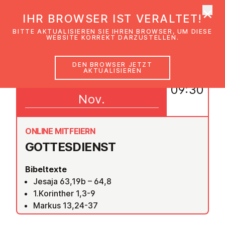
×
EmK Österreich
IHR BROWSER IST VERALTET!
Men
BITTE AKTUALISIEREN SIE IHREN BROWSER, UM DIESE
WEBSITE KORREKT DARZUSTELLEN.
DEN BROWSER JETZT
AKTUALISIEREN
29
09:30
Nov.
ONLINE MITFEIERN
GOT­TES­DIENST
Bibeltexte
Jesaja 63,19b – 64,8
1.Korinther 1,3-9
Markus 13,24-37