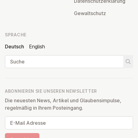
Da­ten­schutz­er­klä­rung
Ge­walt­schutz
SPRACHE
Deutsch
English
Suche
Suche
ABONNIEREN SIE UNSEREN NEWSLETTER
Die neuesten News, Artikel und Glaubensimpulse,
regelmäßig in Ihrem Posteingang.
E-Mail Adresse