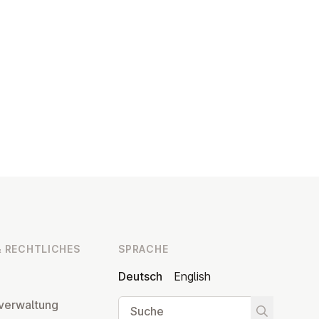
 RECHT­LI­CHES
SPRACHE
Deutsch
English
Suche
ver­wal­tung
Suche star