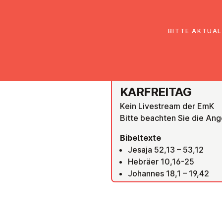
EmK Österreich
Über uns
Gemein
BITTE AKTUAL
ONLINE MITFEIERN
KAR­FREI­TAG
Kein Livestream der EmK
Bitte beachten Sie die Ang
Bibeltexte
Jesaja 52,13 – 53,12
Hebräer 10,16-25
Johannes 18,1 – 19,42