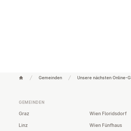
Gemeinden
Unsere nächsten Online-G
Fußzeile
GEMEINDEN
Graz
Wien Flo­rids­dorf
Linz
Wien Fünfhaus