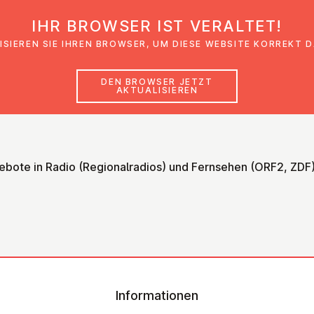
IHR BROWSER IST VERALTET!
den
Glaubensimpulse
News
Veranstal
ISIEREN SIE IHREN BROWSER, UM DIESE WEBSITE KORREKT 
DEN BROWSER JETZT
AKTUALISIEREN
ebote in Radio (Regionalradios) und Fernsehen (ORF2, ZDF
Informationen