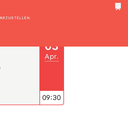
×
tungen
Suche
DARZUSTELLEN.
03
Apr.
)
09:30