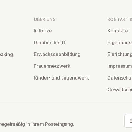
ÜBER UNS
KONTAKT &
In Kürze
Kontakte
Glauben heißt
Ei­gen­tums­
eaking
Er­wach­se­nen­bil­dung
Ein­rich­tun
Frau­en­netz­werk
Impressum
Kinder- und Ju­gend­werk
Da­ten­schut
Ge­walt­sch
E-M
regelmäßig in Ihrem Posteingang.