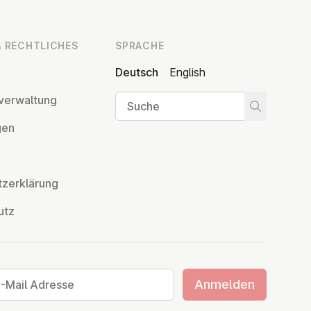
 RECHT­LI­CHES
SPRACHE
Deutsch
English
Suche
ver­wal­tung
Suche star
­gen
z­er­klä­rung
utz
ail Adresse
Anmelden