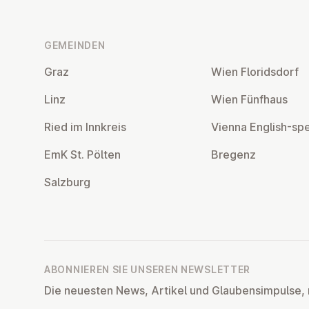
Fußzeile
GEMEINDEN
Graz
Wien Flo­rids­dorf
Linz
Wien Fünfhaus
Ried im Innkreis
Vienna English-sp
EmK St. Pölten
Bregenz
Salzburg
ABONNIEREN SIE UNSEREN NEWSLETTER
Die neuesten News, Artikel und Glaubensimpulse, 