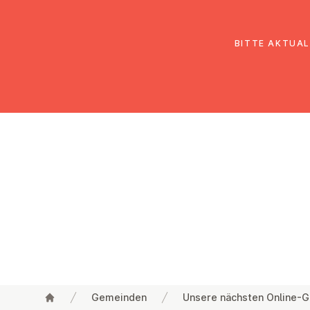
EmK Österreich
Über uns
Gemein
BITTE AKTUAL
Gemeinden
Unsere nächsten Online-G