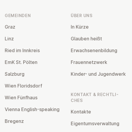
Fußzeile
GEMEINDEN
ÜBER UNS
Graz
In Kürze
Linz
Glauben heißt
Ried im Innkreis
Er­wach­se­nen­bil­dung
EmK St. Pölten
Frau­en­netz­werk
Salzburg
Kinder- und Ju­gend­werk
Wien Flo­rids­dorf
KONTAKT & RECHT­LI­
Wien Fünfhaus
CHES
Vienna English-speaking
Kontakte
Bregenz
Ei­gen­tums­ver­wal­tung