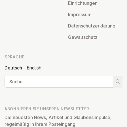
Ein­rich­tun­gen
Impressum
Da­ten­schutz­er­klä­rung
Ge­walt­schutz
SPRACHE
Deutsch
English
Suche
Suche
ABONNIEREN SIE UNSEREN NEWSLETTER
Die neuesten News, Artikel und Glaubensimpulse,
regelmäßig in Ihrem Posteingang.