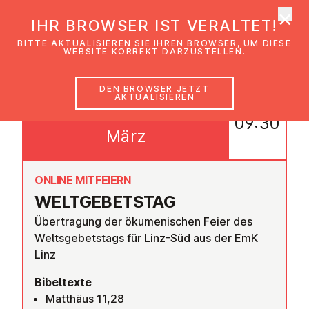
×
EmK Österreich
IHR BROWSER IST VERALTET!
Men
BITTE AKTUALISIEREN SIE IHREN BROWSER, UM DIESE
WEBSITE KORREKT DARZUSTELLEN.
DEN BROWSER JETZT
AKTUALISIEREN
06
09:30
März
ONLINE MITFEIERN
WELT­GE­BETS­TAG
Übertragung der ökumenischen Feier des
Weltsgebetstags für Linz-Süd aus der EmK
Linz
Bibeltexte
Matthäus 11,28