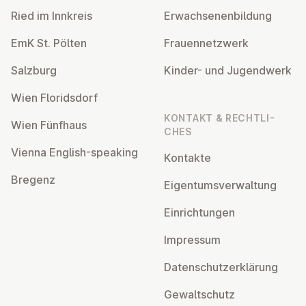
Ried im Innkreis
Er­wach­se­nen­bil­dung
EmK St. Pölten
Frau­en­netz­werk
Salzburg
Kinder- und Ju­gend­werk
Wien Flo­rids­dorf
KONTAKT & RECHT­LI­
Wien Fünfhaus
CHES
Vienna English-speaking
Kontakte
Bregenz
Ei­gen­tums­ver­wal­tung
Ein­rich­tun­gen
Impressum
Da­ten­schutz­er­klä­rung
Ge­walt­schutz