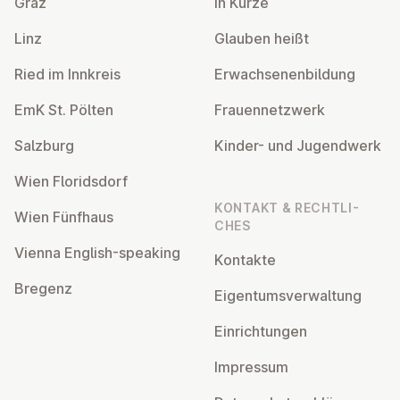
Graz
In Kürze
Linz
Glauben heißt
Ried im Innkreis
Er­wach­se­nen­bil­dung
EmK St. Pölten
Frau­en­netz­werk
Salzburg
Kinder- und Ju­gend­werk
Wien Flo­rids­dorf
KONTAKT & RECHT­LI­
Wien Fünfhaus
CHES
Vienna English-speaking
Kontakte
Bregenz
Ei­gen­tums­ver­wal­tung
Ein­rich­tun­gen
Impressum