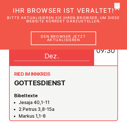
×
EmK Österreich
IHR BROWSER IST VERALTET!
Men
BITTE AKTUALISIEREN SIE IHREN BROWSER, UM DIESE
WEBSITE KORREKT DARZUSTELLEN.
DEN BROWSER JETZT
AKTUALISIEREN
06
09:30
Dez.
RIED IM INNKREIS
GOT­TES­DIENST
Bibeltexte
Jesaja 40,1-11
2.Petrus 3,8-15a
Markus 1,1-8