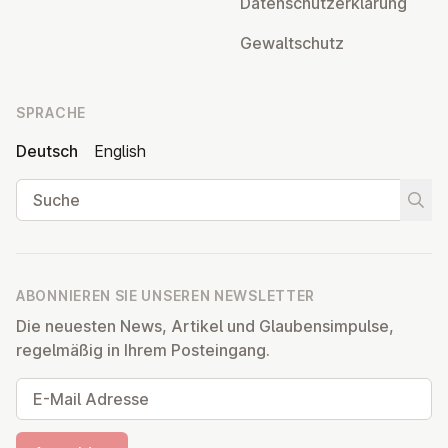
Da­ten­schutz­er­klä­rung
Ge­walt­schutz
SPRACHE
Deutsch
English
Suche
Suche
ABONNIEREN SIE UNSEREN NEWSLETTER
Die neuesten News, Artikel und Glaubensimpulse,
regelmäßig in Ihrem Posteingang.
E-Mail Adresse