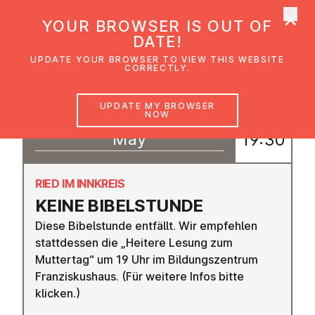
×
UMC Austria
YOUR BROWSER IS OUT OF
Ope
DATE!
UPDATE YOUR BROWSER TO VIEW THIS WEBSITE
CORRECTLY.
07
UPDATE MY BROWSER
18:00
NOW
–
May
19:30
RIED IM INNKREIS
KEINE BIBEL­S­TUNDE
Diese Bibelstunde entfällt. Wir empfehlen
stattdessen die „Heitere Lesung zum
Muttertag“ um 19 Uhr im Bildungszentrum
Franziskushaus. (Für weitere Infos bitte
klicken.)