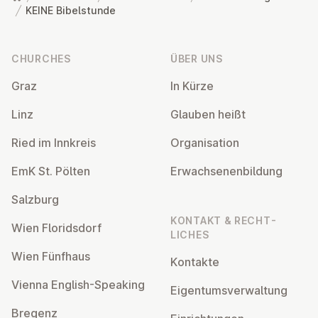
KEINE Bibelstunde
Footer
CHURCHES
ÜBER UNS
Graz
In Kürze
Linz
Glauben heißt
Ried im Innkreis
Or­gan­isa­tion
EmK St. Pölten
Er­wach­sen­en­bildung
Salzburg
KONTAKT & RECHT­
Wien Flor­idsdorf
LICHES
Wien Fünfhaus
Kontakte
Vienna English-Speaking
Ei­gentums­ver­wal­tung
Bregenz