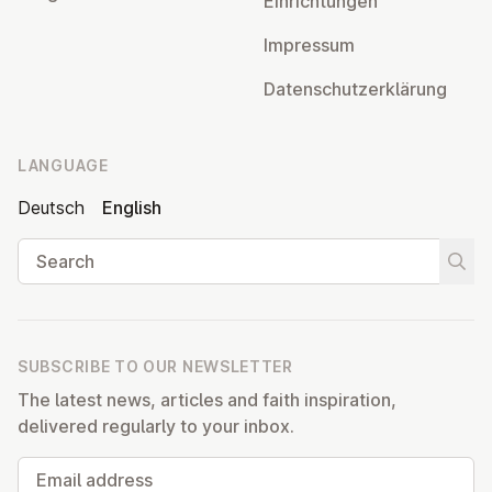
Ein­rich­tun­gen
Impressum
Datens­chutzerklärung
LANGUAGE
Deutsch
English
Search
Start
SUBSCRIBE TO OUR NEWSLETTER
The latest news, articles and faith inspiration,
delivered regularly to your inbox.
Email address