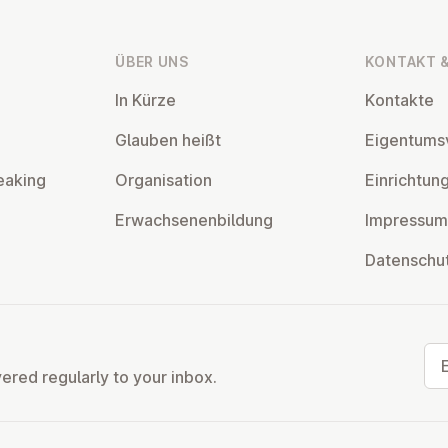
ÜBER UNS
KONTAKT &
In Kürze
Kontakte
Glauben heißt
Ei­gentums­
eaking
Or­gan­isa­tion
Ein­rich­tun
Er­wach­sen­en­bildung
Impressum
Datens­chu
Ema
vered regularly to your inbox.