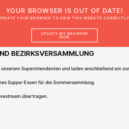
YOUR BROWSER IS OUT OF DATE!
den
Glaubensimpulse
News
Veranstal
UPDATE YOUR BROWSER TO VIEW THIS WEBSITE CORRECTLY
UPDATE MY BROWSER
NOW
UND BEZIRKS­VER­S­AMMLUNG
t unserem Superintendenten und laden anschließend ein zu
ames Suppe-Essen für die Sommersammlung.
ivestream übertragen.