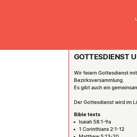
UMC Austria
Über uns
Gemein
SALZBURG
GOTTES­DI­ENST 
Wir feiern Gottesdienst mi
Bezirksversammlung.
Es gibt auch ein gemeins
Der Gottesdienst wird im L
Bible texts
Isaiah 58:1-9a
1 Corinthians 2:1-12
Matthew 5:13-20