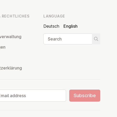
 RECHT­LICHES
LANGUAGE
Deutsch
English
Search
ver­wal­tung
Start searc
­gen
tzerklärung
il address
Subscribe