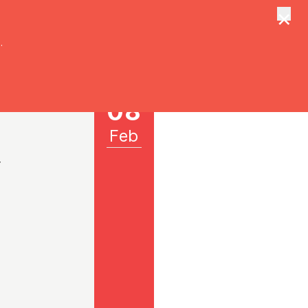
×
tungen
Suche
.
08
Feb
r