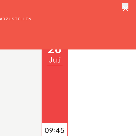
×
tungen
Suche
DARZUSTELLEN.
26
Juli
09:45