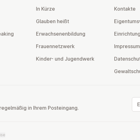
In Kürze
Kontakte
Glauben heißt
Ei­gen­tums­
eaking
Er­wach­se­nen­bil­dung
Ein­rich­tun
Frau­en­netz­werk
Impressum
Kinder- und Ju­gend­werk
Da­ten­schut
Ge­walt­sch
E-M
regelmäßig in Ihrem Posteingang.
ise