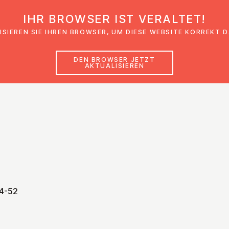
IHR BROWSER IST VERALTET!
den
Glaubensimpulse
News
Veranstal
ISIEREN SIE IHREN BROWSER, UM DIESE WEBSITE KORREKT 
DEN BROWSER JETZT
AKTUALISIEREN
44-52