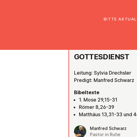
EmK Österreich
Über uns
Gemein
BITTE AKTUAL
SALZBURG
GOT­TES­DIENST
Leitung: Sylvia Drechsler
Predigt: Manfred Schwarz
Bibeltexte
1. Mose 29,15-31
Römer 8,26-39
Matthäus 13,31-33 und 
Manfred Schwarz
Pastor in Ruhe