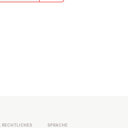
 RECHT­LI­CHES
SPRACHE