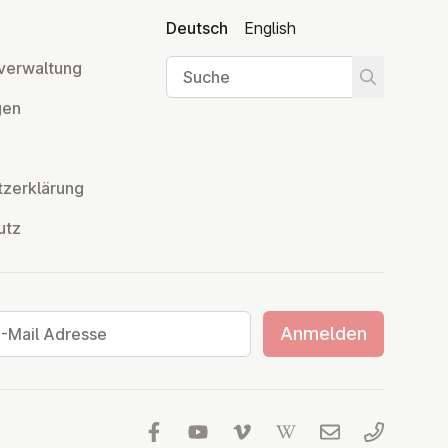
Deutsch
English
Suche
ver­wal­tung
Suche star
­gen
z­er­klä­rung
utz
ail Adresse
Anmelden