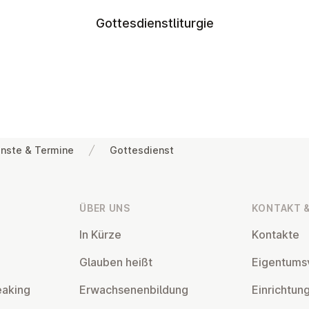
Gottesdienstliturgie
nste & Termine
Gottesdienst
ÜBER UNS
KONTAKT &
In Kürze
Kontakte
Glauben heißt
Ei­gen­tums­
eaking
Er­wach­se­nen­bil­dung
Ein­rich­tun