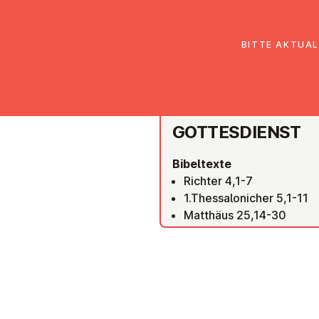
EmK Österreich
Über uns
Gemein
BITTE AKTUAL
SALZBURG
GOT­TES­DIENST
Bibeltexte
Richter 4,1-7
1.Thessalonicher 5,1-11
Matthäus 25,14-30