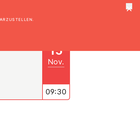
×
tungen
Suche
DARZUSTELLEN.
15
Nov.
09:30