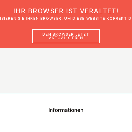
IHR BROWSER IST VERALTET!
den
Glaubensimpulse
News
Veranstal
ISIEREN SIE IHREN BROWSER, UM DIESE WEBSITE KORREKT 
DEN BROWSER JETZT
AKTUALISIEREN
Informationen