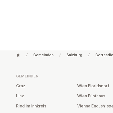
Gemeinden
Salzburg
Gottesdie
Fußzeile
GEMEINDEN
Graz
Wien Flo­rids­dorf
Linz
Wien Fünfhaus
Ried im Innkreis
Vienna English-sp