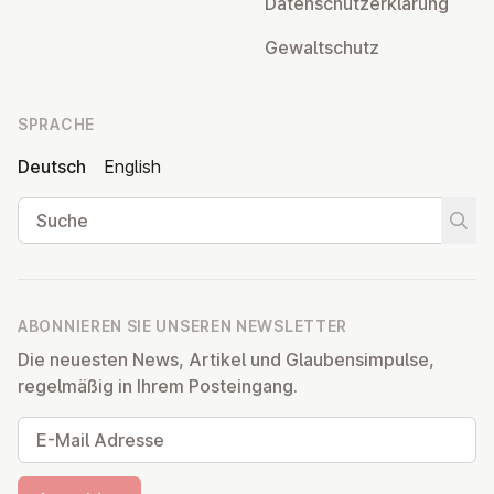
Da­ten­schutz­er­klä­rung
Ge­walt­schutz
SPRACHE
Deutsch
English
Suche
Suche
ABONNIEREN SIE UNSEREN NEWSLETTER
Die neuesten News, Artikel und Glaubensimpulse,
regelmäßig in Ihrem Posteingang.
E-Mail Adresse