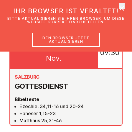
×
EmK Österreich
IHR BROWSER IST VERALTET!
Men
BITTE AKTUALISIEREN SIE IHREN BROWSER, UM DIESE
WEBSITE KORREKT DARZUSTELLEN.
DEN BROWSER JETZT
AKTUALISIEREN
22
09:30
Nov.
SALZBURG
GOT­TES­DIENST
Bibeltexte
Ezechiel 34,11-16 und 20-24
Epheser 1,15-23
Matthäus 25,31-46