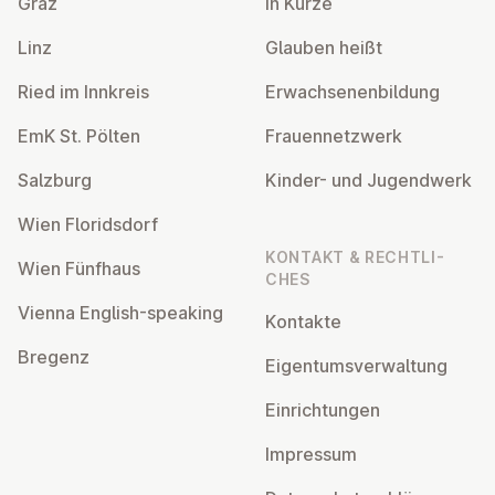
Graz
In Kürze
Linz
Glauben heißt
Ried im Innkreis
Er­wach­se­nen­bil­dung
EmK St. Pölten
Frau­en­netz­werk
Salzburg
Kinder- und Ju­gend­werk
Wien Flo­rids­dorf
KONTAKT & RECHT­LI­
Wien Fünfhaus
CHES
Vienna English-speaking
Kontakte
Bregenz
Ei­gen­tums­ver­wal­tung
Ein­rich­tun­gen
Impressum