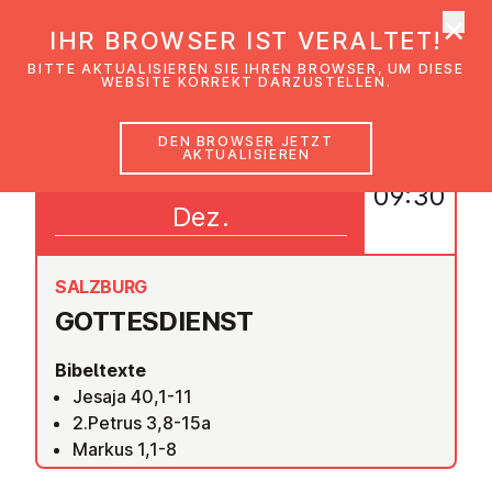
×
EmK Österreich
IHR BROWSER IST VERALTET!
Men
BITTE AKTUALISIEREN SIE IHREN BROWSER, UM DIESE
WEBSITE KORREKT DARZUSTELLEN.
DEN BROWSER JETZT
AKTUALISIEREN
06
09:30
Dez.
SALZBURG
GOT­TES­DIENST
Bibeltexte
Jesaja 40,1-11
2.Petrus 3,8-15a
Markus 1,1-8