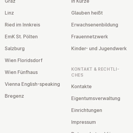
Graz
In Kürze
Linz
Glauben heißt
Ried im Innkreis
Er­wach­se­nen­bil­dung
EmK St. Pölten
Frau­en­netz­werk
Salzburg
Kinder- und Ju­gend­werk
Wien Flo­rids­dorf
KONTAKT & RECHT­LI­
Wien Fünfhaus
CHES
Vienna English-speaking
Kontakte
Bregenz
Ei­gen­tums­ver­wal­tung
Ein­rich­tun­gen
Impressum