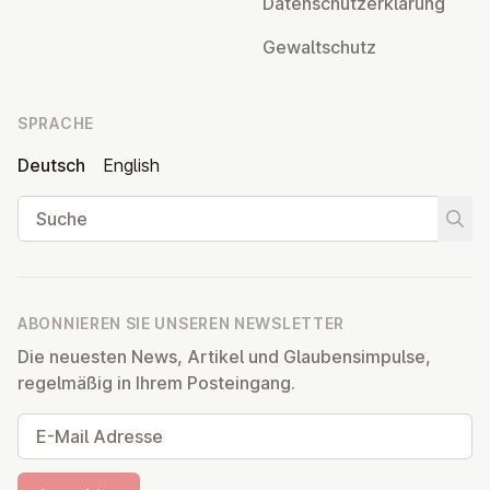
Da­ten­schutz­er­klä­rung
Ge­walt­schutz
SPRACHE
Deutsch
English
Suche
Suche
ABONNIEREN SIE UNSEREN NEWSLETTER
Die neuesten News, Artikel und Glaubensimpulse,
regelmäßig in Ihrem Posteingang.
E-Mail Adresse