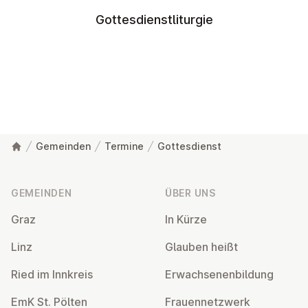
Gottesdienstliturgie
Gemeinden
Termine
Gottesdienst
Fußzeile
GEMEINDEN
ÜBER UNS
Graz
In Kürze
Linz
Glauben heißt
Ried im Innkreis
Er­wach­se­nen­bil­dung
EmK St. Pölten
Frau­en­netz­werk