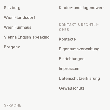
Salzburg
Kinder- und Ju­gend­werk
Wien Flo­rids­dorf
KONTAKT & RECHT­LI­
Wien Fünfhaus
CHES
Vienna English-speaking
Kontakte
Bregenz
Ei­gen­tums­ver­wal­tung
Ein­rich­tun­gen
Impressum
Da­ten­schutz­er­klä­rung
Ge­walt­schutz
SPRACHE