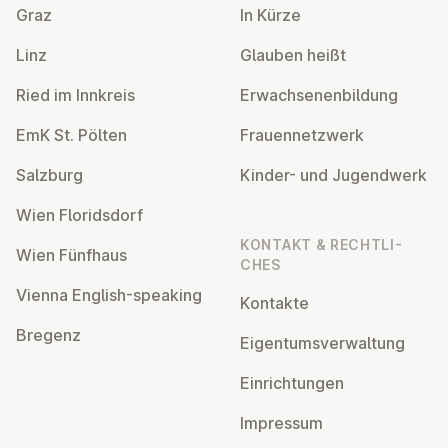
Graz
In Kürze
Linz
Glauben heißt
Ried im Innkreis
Er­wach­se­nen­bil­dung
EmK St. Pölten
Frau­en­netz­werk
Salzburg
Kinder- und Ju­gend­werk
Wien Flo­rids­dorf
KONTAKT & RECHT­LI­
Wien Fünfhaus
CHES
Vienna English-speaking
Kontakte
Bregenz
Ei­gen­tums­ver­wal­tung
Ein­rich­tun­gen
Impressum