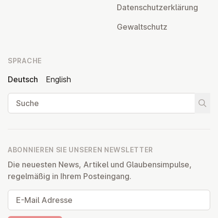
Da­ten­schutz­er­klä­rung
Ge­walt­schutz
SPRACHE
Deutsch
English
Suche
Suche
ABONNIEREN SIE UNSEREN NEWSLETTER
Die neuesten News, Artikel und Glaubensimpulse,
regelmäßig in Ihrem Posteingang.
E-Mail Adresse