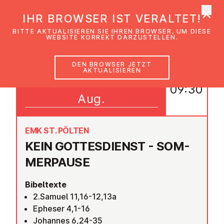
×
EmK Österreich
IHR BROWSER IST VERALTET!
Men
BITTE AKTUALISIEREN SIE IHREN BROWSER, UM DIESE
WEBSITE KORREKT DARZUSTELLEN.
DEN BROWSER JETZT
AKTUALISIEREN
01
09:30
Aug.
EMK ST. PÖLTEN
KEIN GOT­TES­DIENST - SOM­
MER­PAU­SE
Bibeltexte
2.Samuel 11,16-12,13a
Epheser 4,1-16
Johannes 6,24-35