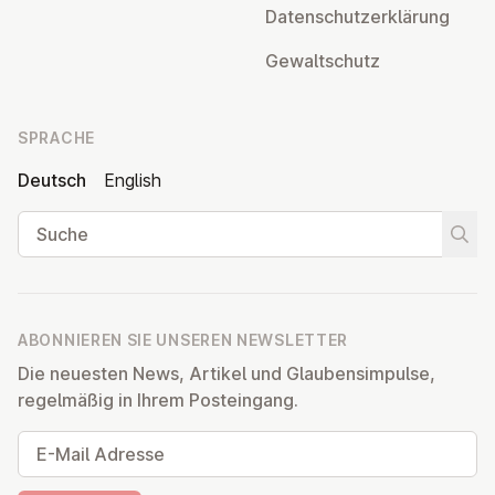
Da­ten­schutz­er­klä­rung
Ge­walt­schutz
SPRACHE
Deutsch
English
Suche
Suche
ABONNIEREN SIE UNSEREN NEWSLETTER
Die neuesten News, Artikel und Glaubensimpulse,
regelmäßig in Ihrem Posteingang.
E-Mail Adresse