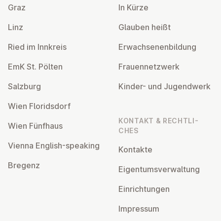
Graz
In Kürze
Linz
Glauben heißt
Ried im Innkreis
Er­wach­se­nen­bil­dung
EmK St. Pölten
Frau­en­netz­werk
Salzburg
Kinder- und Ju­gend­werk
Wien Flo­rids­dorf
KONTAKT & RECHT­LI­
Wien Fünfhaus
CHES
Vienna English-speaking
Kontakte
Bregenz
Ei­gen­tums­ver­wal­tung
Ein­rich­tun­gen
Impressum