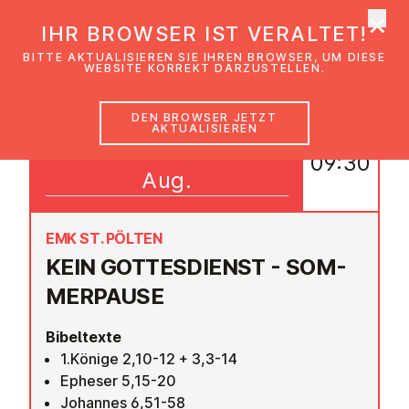
×
EmK Österreich
IHR BROWSER IST VERALTET!
Men
BITTE AKTUALISIEREN SIE IHREN BROWSER, UM DIESE
WEBSITE KORREKT DARZUSTELLEN.
DEN BROWSER JETZT
AKTUALISIEREN
15
09:30
Aug.
EMK ST. PÖLTEN
KEIN GOT­TES­DIENST - SOM­
MER­PAU­SE
Bibeltexte
1.Könige 2,10-12 + 3,3-14
Epheser 5,15-20
Johannes 6,51-58