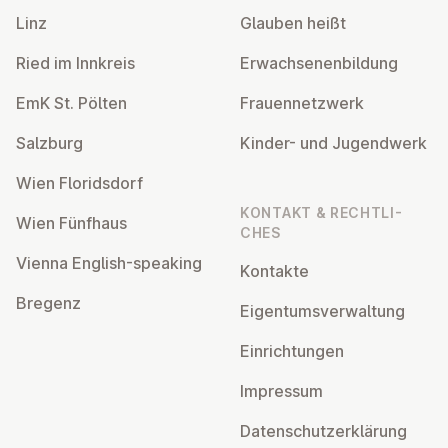
Linz
Glauben heißt
Ried im Innkreis
Er­wach­se­nen­bil­dung
EmK St. Pölten
Frau­en­netz­werk
Salzburg
Kinder- und Ju­gend­werk
Wien Flo­rids­dorf
KONTAKT & RECHT­LI­
Wien Fünfhaus
CHES
Vienna English-speaking
Kontakte
Bregenz
Ei­gen­tums­ver­wal­tung
Ein­rich­tun­gen
Impressum
Da­ten­schutz­er­klä­rung