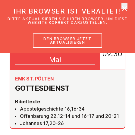
×
EmK Österreich
IHR BROWSER IST VERALTET!
Men
BITTE AKTUALISIEREN SIE IHREN BROWSER, UM DIESE
WEBSITE KORREKT DARZUSTELLEN.
DEN BROWSER JETZT
AKTUALISIEREN
29
09:30
Mai
EMK ST. PÖLTEN
GOT­TES­DIENST
Bibeltexte
Apostelgeschichte 16,16-34
Offenbarung 22,12-14 und 16-17 und 20-21
Johannes 17,20-26