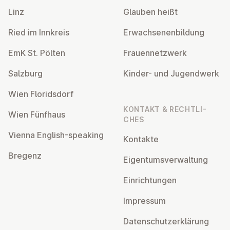
Linz
Glauben heißt
Ried im Innkreis
Er­wach­se­nen­bil­dung
EmK St. Pölten
Frau­en­netz­werk
Salzburg
Kinder- und Ju­gend­werk
Wien Flo­rids­dorf
KONTAKT & RECHT­LI­
Wien Fünfhaus
CHES
Vienna English-speaking
Kontakte
Bregenz
Ei­gen­tums­ver­wal­tung
Ein­rich­tun­gen
Impressum
Da­ten­schutz­er­klä­rung