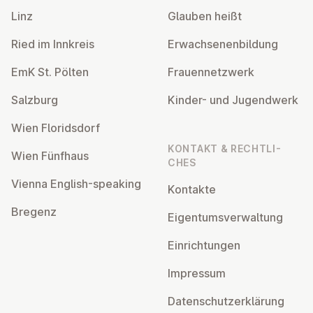
Linz
Glauben heißt
Ried im Innkreis
Er­wach­se­nen­bil­dung
EmK St. Pölten
Frau­en­netz­werk
Salzburg
Kinder- und Ju­gend­werk
Wien Flo­rids­dorf
KONTAKT & RECHT­LI­
Wien Fünfhaus
CHES
Vienna English-speaking
Kontakte
Bregenz
Ei­gen­tums­ver­wal­tung
Ein­rich­tun­gen
Impressum
Da­ten­schutz­er­klä­rung