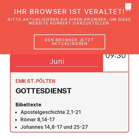
×
EmK Österreich
IHR BROWSER IST VERALTET!
Men
BITTE AKTUALISIEREN SIE IHREN BROWSER, UM DIESE
WEBSITE KORREKT DARZUSTELLEN.
DEN BROWSER JETZT
AKTUALISIEREN
05
09:30
Juni
EMK ST. PÖLTEN
GOT­TES­DIENST
Bibeltexte
Apostelgeschichte 2,1-21
Römer 8,14-17
Johannes 14,8-17 und 25-27