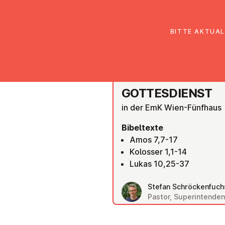
EmK Österreich
Über uns
Gemein
BITTE AKTUAL
EMK ST. PÖLTEN
GOT­TES­DIENST
in der EmK Wien-Fünfhaus
Bibeltexte
Amos 7,7-17
Kolosser 1,1-14
Lukas 10,25-37
Stefan Schröckenfuch
Pastor, Superintenden