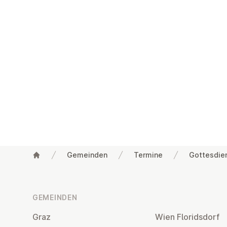
Gemeinden
Termine
Gottesdie
Fußzeile
GEMEINDEN
Graz
Wien Flo­rids­dorf