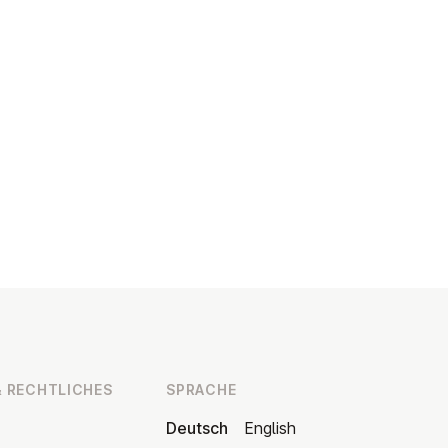
 RECHT­LI­CHES
SPRACHE
Deutsch
English