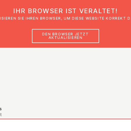
IHR BROWSER IST VERALTET!
den
Glaubensimpulse
News
Veranstal
ISIEREN SIE IHREN BROWSER, UM DIESE WEBSITE KORREKT 
DEN BROWSER JETZT
AKTUALISIEREN
s
t