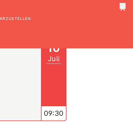
×
tungen
Suche
DARZUSTELLEN.
10
Juli
09:30