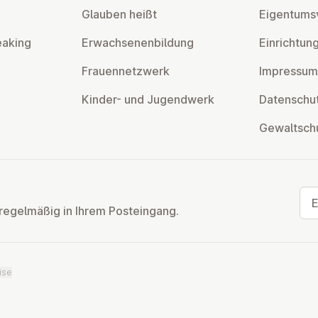
Glauben heißt
Ei­gen­tums­
eaking
Er­wach­se­nen­bil­dung
Ein­rich­tun
Frau­en­netz­werk
Impressum
Kinder- und Ju­gend­werk
Da­ten­schut
Ge­walt­sch
E-M
regelmäßig in Ihrem Posteingang.
ise