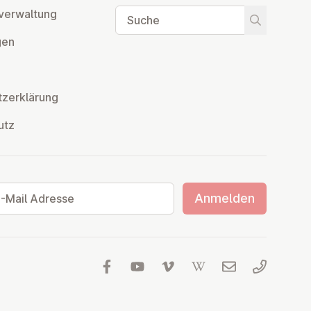
Suche
ver­wal­tung
Suche star
­gen
z­er­klä­rung
utz
ail Adresse
Anmelden