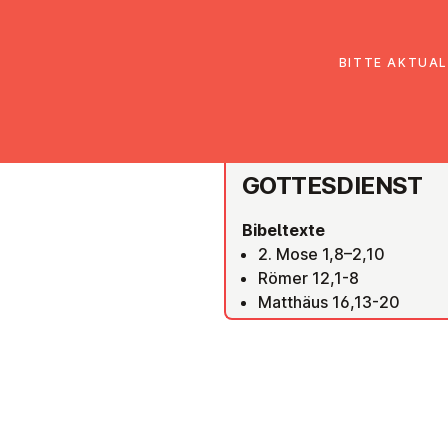
EmK Österreich
Über uns
Gemein
BITTE AKTUAL
EMK ST. PÖLTEN
GOT­TES­DIENST
Bibeltexte
2. Mose 1,8–2,10
Römer 12,1-8
Matthäus 16,13-20