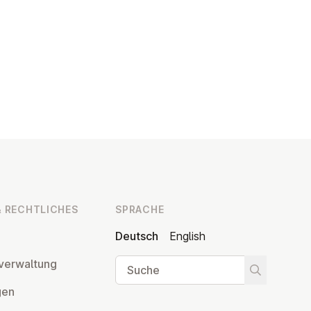
 RECHT­LI­CHES
SPRACHE
Deutsch
English
Suche
ver­wal­tung
Suche star
­gen