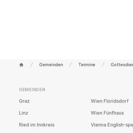
Gemeinden
Termine
Gottesdie
Fußzeile
GEMEINDEN
Graz
Wien Flo­rids­dorf
Linz
Wien Fünfhaus
Ried im Innkreis
Vienna English-sp