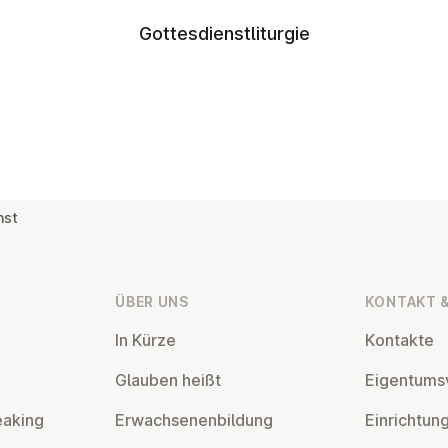
Gottesdienstliturgie
nst
ÜBER UNS
KONTAKT &
In Kürze
Kontakte
Glauben heißt
Ei­gen­tums­
eaking
Er­wach­se­nen­bil­dung
Ein­rich­tun