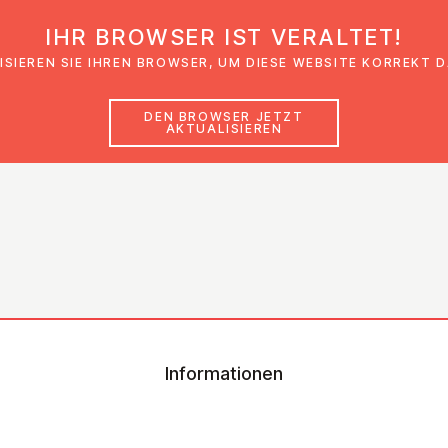
IHR BROWSER IST VERALTET!
den
Glaubensimpulse
News
Veranstal
ISIEREN SIE IHREN BROWSER, UM DIESE WEBSITE KORREKT 
DEN BROWSER JETZT
AKTUALISIEREN
Informationen