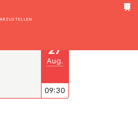
×
tungen
Suche
DARZUSTELLEN.
27
Aug.
09:30