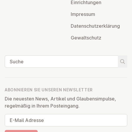
Ein­rich­tun­gen
Impressum
Da­ten­schutz­er­klä­rung
Ge­walt­schutz
Suche
Suche
ABONNIEREN SIE UNSEREN NEWSLETTER
Die neuesten News, Artikel und Glaubensimpulse,
regelmäßig in Ihrem Posteingang.
E-Mail Adresse