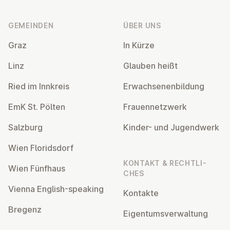
Fußzeile
GEMEINDEN
ÜBER UNS
Graz
In Kürze
Linz
Glauben heißt
Ried im Innkreis
Er­wach­se­nen­bil­dung
EmK St. Pölten
Frau­en­netz­werk
Salzburg
Kinder- und Ju­gend­werk
Wien Flo­rids­dorf
KONTAKT & RECHT­LI­
Wien Fünfhaus
CHES
Vienna English-speaking
Kontakte
Bregenz
Ei­gen­tums­ver­wal­tung