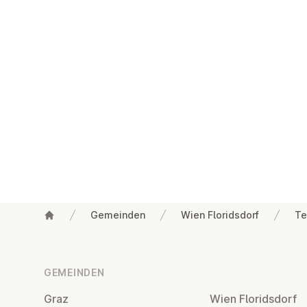
Gemeinden
Wien Floridsdorf
Te
Fußzeile
GEMEINDEN
Graz
Wien Flo­rids­dorf