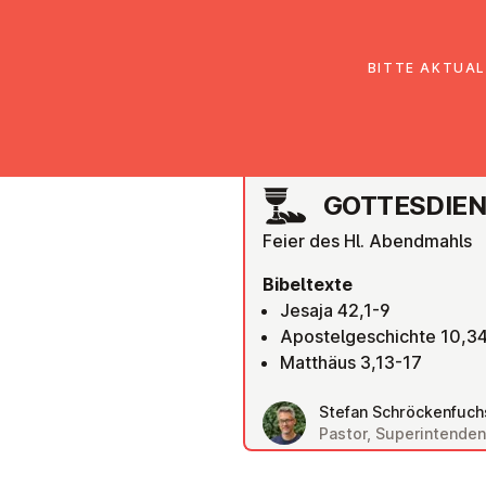
EmK Österreich
Über uns
Gemein
BITTE AKTUAL
WIEN FLORIDSDORF
GOT­TES­DIE
Feier des Hl. Abendmahls
Bibeltexte
Jesaja 42,1-9
Apostelgeschichte 10,3
Matthäus 3,13-17
Stefan Schröckenfuch
Pastor, Superintenden