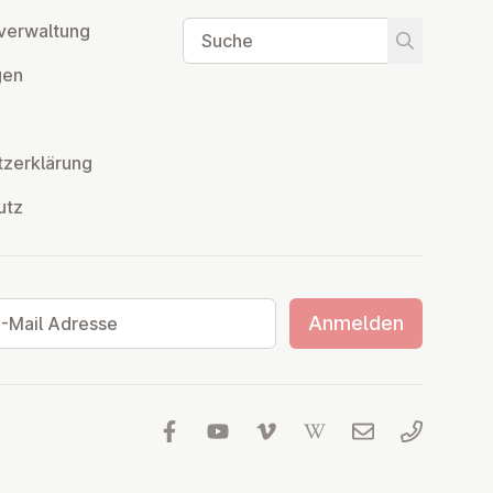
Suche
ver­wal­tung
Suche star
­gen
z­er­klä­rung
utz
ail Adresse
Anmelden