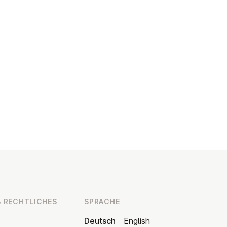
 RECHT­LI­CHES
SPRACHE
Deutsch
English