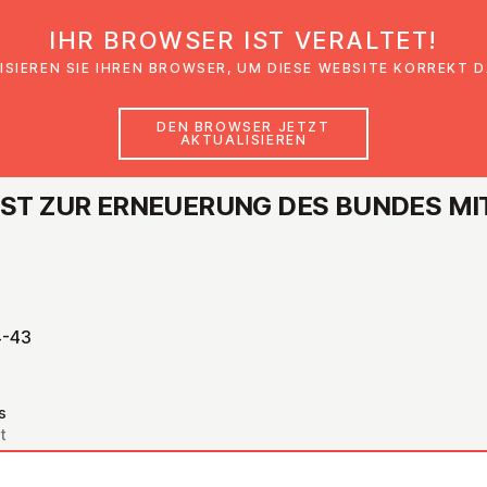
IHR BROWSER IST VERALTET!
den
Glaubensimpulse
News
Veranstal
ISIEREN SIE IHREN BROWSER, UM DIESE WEBSITE KORREKT 
DEN BROWSER JETZT
AKTUALISIEREN
NST ZUR ER­NEUE­RUNG DES BUNDES MI
4-43
s
t