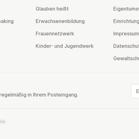
Glauben heißt
Ei­gen­tums­
eaking
Er­wach­se­nen­bil­dung
Ein­rich­tun
Frau­en­netz­werk
Impressum
Kinder- und Ju­gend­werk
Da­ten­schut
Ge­walt­sch
E-M
regelmäßig in Ihrem Posteingang.
ise