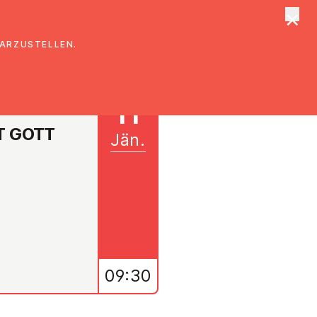
×
tungen
Suche
DARZUSTELLEN.
11
T GOTT
Jän.
09:30