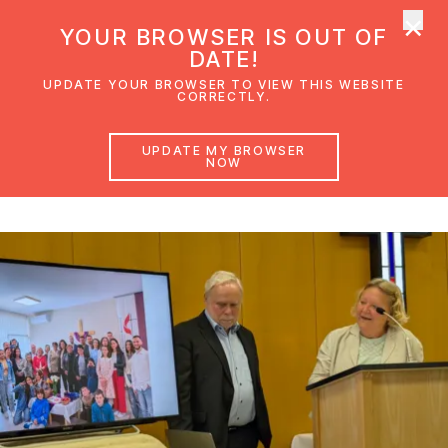
×
UMC Austria
YOUR BROWSER IS OUT OF
Ope
DATE!
UPDATE YOUR BROWSER TO VIEW THIS WEBSITE
CORRECTLY.
Missionsfest
UPDATE MY BROWSER
NOW
Sonntag, 8. Februar