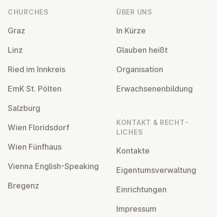
CHURCHES
ÜBER UNS
Graz
In Kürze
Linz
Glauben heißt
Ried im Innkreis
Or­gan­isa­tion
EmK St. Pölten
Er­wach­sen­en­bildung
Salzburg
KONTAKT & RECHT­
Wien Flor­idsdorf
LICHES
Wien Fünfhaus
Kontakte
Vienna English-Speaking
Ei­gentums­ver­wal­tung
Bregenz
Ein­rich­tun­gen
Impressum