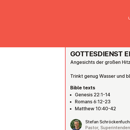
UMC Austria
Über uns
Gemein
WIEN FLORIDSDORF
GOTTES­DI­ENST 
Angesichts der großen Hitz
Trinkt genug Wasser und b
Bible texts
Genesis 22:1-14
Romans 6:12-23
Matthew 10:40-42
Stefan Schröckenfuch
Pastor, Superintenden