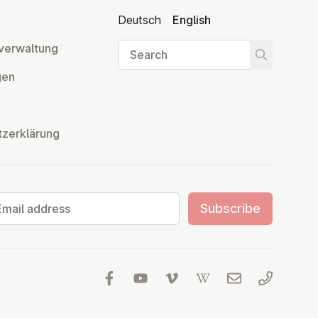
Deutsch
English
Search
ver­wal­tung
Start searc
­gen
tzerklärung
il address
Subscribe