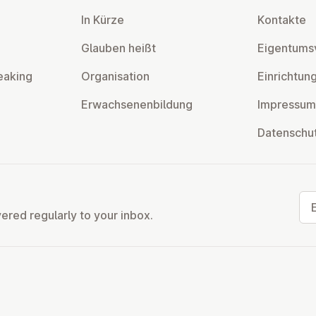
In Kürze
Kontakte
Glauben heißt
Ei­gentums­
eaking
Or­gan­isa­tion
Ein­rich­tun
Er­wach­sen­en­bildung
Impressum
Datens­chu
Ema
vered regularly to your inbox.