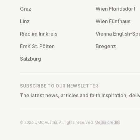
Graz
Wien Flor­idsdorf
Linz
Wien Fünfhaus
Ried im Innkreis
Vienna English-Sp
EmK St. Pölten
Bregenz
Salzburg
SUBSCRIBE TO OUR NEWSLETTER
The latest news, articles and faith inspiration, deli
© 2026 UMC Austria, All rights reserved.
Media credits