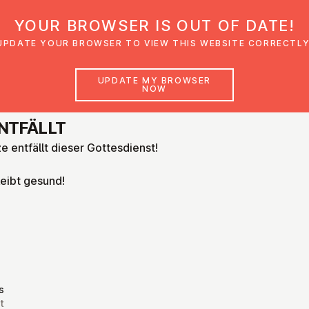
YOUR BROWSER IS OUT OF DATE!
den
Glaubensimpulse
News
Veranstal
UPDATE YOUR BROWSER TO VIEW THIS WEBSITE CORRECTLY
UPDATE MY BROWSER
NOW
ENTFÄLLT
e entfällt dieser Gottesdienst!
leibt gesund!
s
t