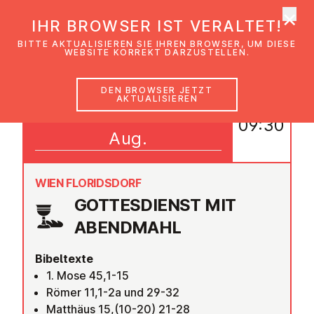
×
EmK Österreich
IHR BROWSER IST VERALTET!
Men
BITTE AKTUALISIEREN SIE IHREN BROWSER, UM DIESE
WEBSITE KORREKT DARZUSTELLEN.
DEN BROWSER JETZT
AKTUALISIEREN
16
09:30
Aug.
WIEN FLORIDSDORF
GOT­TES­DIENST MIT
ABENDMAHL
Bibeltexte
1. Mose 45,1-15
Römer 11,1-2a und 29-32
Matthäus 15,(10-20) 21-28