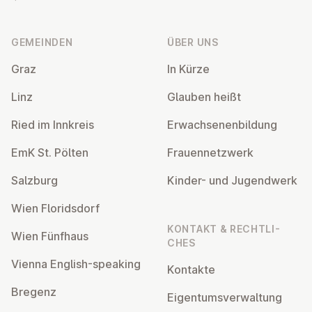
Fußzeile
GEMEINDEN
ÜBER UNS
Graz
In Kürze
Linz
Glauben heißt
Ried im Innkreis
Er­wach­se­nen­bil­dung
EmK St. Pölten
Frau­en­netz­werk
Salzburg
Kinder- und Ju­gend­werk
Wien Flo­rids­dorf
KONTAKT & RECHT­LI­
Wien Fünfhaus
CHES
Vienna English-speaking
Kontakte
Bregenz
Ei­gen­tums­ver­wal­tung