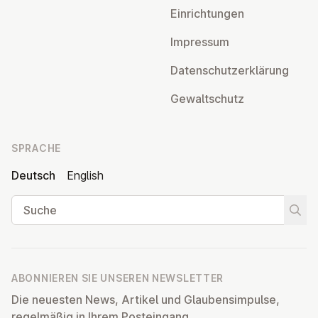
Ein­rich­tun­gen
Impressum
Da­ten­schutz­er­klä­rung
Ge­walt­schutz
SPRACHE
Deutsch
English
Suche
Suche
ABONNIEREN SIE UNSEREN NEWSLETTER
Die neuesten News, Artikel und Glaubensimpulse,
regelmäßig in Ihrem Posteingang.