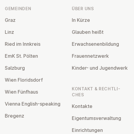
GEMEINDEN
ÜBER UNS
Graz
In Kürze
Linz
Glauben heißt
Ried im Innkreis
Er­wach­se­nen­bil­dung
EmK St. Pölten
Frau­en­netz­werk
Salzburg
Kinder- und Ju­gend­werk
Wien Flo­rids­dorf
KONTAKT & RECHT­LI­
Wien Fünfhaus
CHES
Vienna English-speaking
Kontakte
Bregenz
Ei­gen­tums­ver­wal­tung
Ein­rich­tun­gen