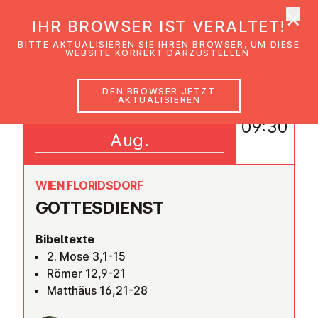
×
EmK Österreich
IHR BROWSER IST VERALTET!
Men
BITTE AKTUALISIEREN SIE IHREN BROWSER, UM DIESE
WEBSITE KORREKT DARZUSTELLEN.
DEN BROWSER JETZT
AKTUALISIEREN
30
09:30
Aug.
WIEN FLORIDSDORF
GOT­TES­DIENST
Bibeltexte
2. Mose 3,1-15
Römer 12,9-21
Matthäus 16,21-28