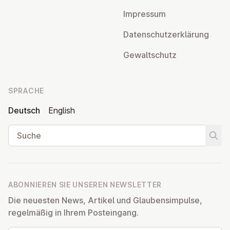
Impressum
Da­ten­schutz­er­klä­rung
Ge­walt­schutz
SPRACHE
Deutsch
English
Suche
Suche
ABONNIEREN SIE UNSEREN NEWSLETTER
Die neuesten News, Artikel und Glaubensimpulse,
regelmäßig in Ihrem Posteingang.