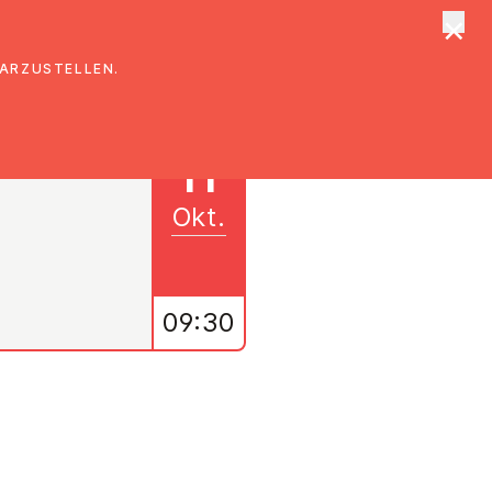
×
tungen
Suche
DARZUSTELLEN.
11
Okt.
09:30