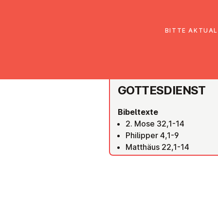
EmK Österreich
Über uns
Gemein
BITTE AKTUAL
WIEN FLORIDSDORF
GOT­TES­DIENST
Bibeltexte
2. Mose 32,1-14
Philipper 4,1-9
Matthäus 22,1-14