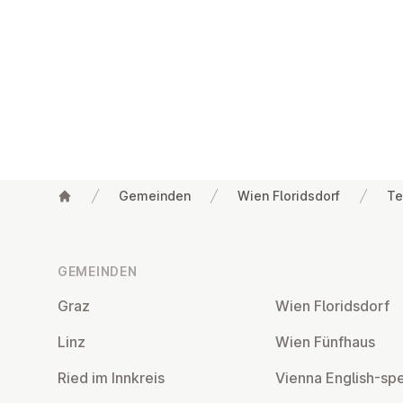
Gemeinden
Wien Floridsdorf
Te
Fußzeile
GEMEINDEN
Graz
Wien Flo­rids­dorf
Linz
Wien Fünfhaus
Ried im Innkreis
Vienna English-sp