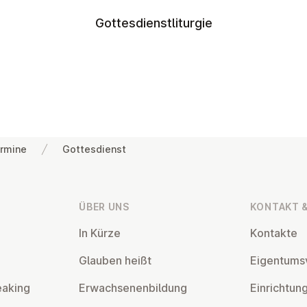
Gottesdienstliturgie
rmine
Gottesdienst
ÜBER UNS
KONTAKT &
In Kürze
Kontakte
Glauben heißt
Ei­gen­tums­
eaking
Er­wach­se­nen­bil­dung
Ein­rich­tun