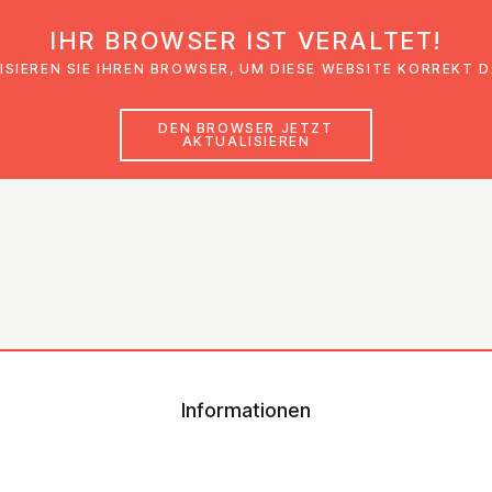
IHR BROWSER IST VERALTET!
den
Glaubensimpulse
News
Veranstal
ISIEREN SIE IHREN BROWSER, UM DIESE WEBSITE KORREKT 
DEN BROWSER JETZT
AKTUALISIEREN
Informationen