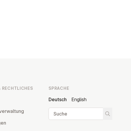
 RECHT­LI­CHES
SPRACHE
Deutsch
English
Suche
ver­wal­tung
Suche star
­gen