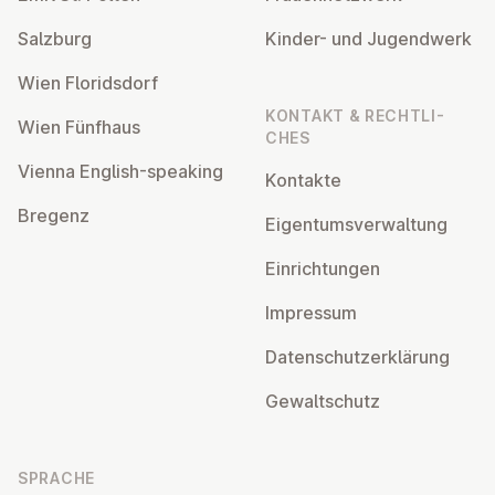
Salzburg
Kinder- und Ju­gend­werk
Wien Flo­rids­dorf
KONTAKT & RECHT­LI­
Wien Fünfhaus
CHES
Vienna English-speaking
Kontakte
Bregenz
Ei­gen­tums­ver­wal­tung
Ein­rich­tun­gen
Impressum
Da­ten­schutz­er­klä­rung
Ge­walt­schutz
SPRACHE