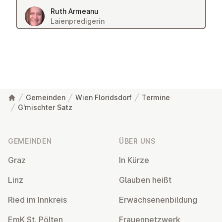
Ruth Armeanu
Laienpredigerin
Gemeinden
Wien Floridsdorf
Termine
G'mischter Satz
Fußzeile
GEMEINDEN
ÜBER UNS
Graz
In Kürze
Linz
Glauben heißt
Ried im Innkreis
Er­wach­se­nen­bil­dung
EmK St. Pölten
Frau­en­netz­werk