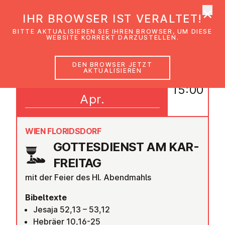
×
EmK Österreich
IHR BROWSER IST VERALTET!
Men
BITTE AKTUALISIEREN SIE IHREN BROWSER, UM DIESE
WEBSITE KORREKT DARZUSTELLEN.
DEN BROWSER JETZT
AKTUALISIEREN
03
15:00
Apr.
WIEN FLORIDSDORF
GOT­TES­DIENST AM KAR­
FREI­TAG
mit der Feier des Hl. Abendmahls
Bibeltexte
Jesaja 52,13 – 53,12
Hebräer 10,16-25