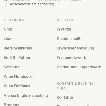
Gottesdienst am Karfreitag
Fußzeile
GEMEINDEN
ÜBER UNS
Graz
In Kürze
Linz
Glauben heißt
Ried im Innkreis
Er­wach­se­nen­bil­dung
EmK St. Pölten
Frau­en­netz­werk
Salzburg
Kinder- und Ju­gend­werk
Wien Flo­rids­dorf
KONTAKT & RECHT­LI­
Wien Fünfhaus
CHES
Vienna English-speaking
Kontakte
Bregenz