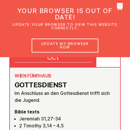
×
UMC Austria
YOUR BROWSER IS OUT OF
Ope
DATE!
UPDATE YOUR BROWSER TO VIEW THIS WEBSITE
CORRECTLY.
19
UPDATE MY BROWSER
NOW
09:30
Oct
WIEN FÜNFHAUS
GOTTES­DI­ENST
Im Anschluss an den Gottesdienst trifft sich
die Jugend.
Bible texts
Jeremiah 31,27-34
2 Timothy 3,14 – 4,5