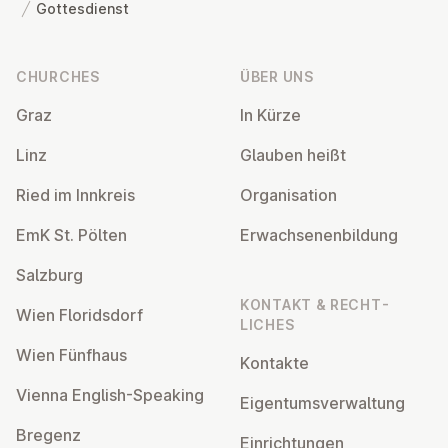
Gottesdienst
Footer
CHURCHES
ÜBER UNS
Graz
In Kürze
Linz
Glauben heißt
Ried im Innkreis
Or­gan­isa­tion
EmK St. Pölten
Er­wach­sen­en­bildung
Salzburg
KONTAKT & RECHT­
Wien Flor­idsdorf
LICHES
Wien Fünfhaus
Kontakte
Vienna English-Speaking
Ei­gentums­ver­wal­tung
Bregenz
Ein­rich­tun­gen