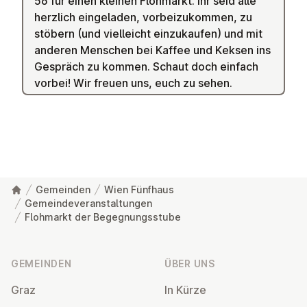
56 für einen kleinen Flohmarkt. Ihr seid alle
herzlich eingeladen, vorbeizukommen, zu
stöbern (und vielleicht einzukaufen) und mit
anderen Menschen bei Kaffee und Keksen ins
Gespräch zu kommen. Schaut doch einfach
vorbei! Wir freuen uns, euch zu sehen.
Gemeinden
Wien Fünfhaus
Gemeindeveranstaltungen
Flohmarkt der Begegnungsstube
Fußzeile
GEMEINDEN
ÜBER UNS
Graz
In Kürze