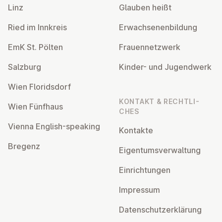
Linz
Glauben heißt
Ried im Innkreis
Er­wach­se­nen­bil­dung
EmK St. Pölten
Frau­en­netz­werk
Salzburg
Kinder- und Ju­gend­werk
Wien Flo­rids­dorf
KONTAKT & RECHT­LI­
Wien Fünfhaus
CHES
Vienna English-speaking
Kontakte
Bregenz
Ei­gen­tums­ver­wal­tung
Ein­rich­tun­gen
Impressum
Da­ten­schutz­er­klä­rung