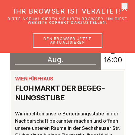
×
EmK Österreich
IHR BROWSER IST VERALTET!
Men
BITTE AKTUALISIEREN SIE IHREN BROWSER, UM DIESE
WEBSITE KORREKT DARZUSTELLEN.
DEN BROWSER JETZT
AKTUALISIEREN
25
10:00
–
Aug.
16:00
WIEN FÜNFHAUS
FLOHMARKT DER BE­GEG­
NUNGS­STU­BE
Wir möchten unsere Begegnungsstube in der
Nachbarschaft bekannter machen und öffnen
unsere unteren Räume in der Sechshauser Str.