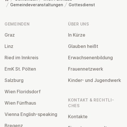
Gemeindeveranstaltungen
Gottesdienst
Fußzeile
GEMEINDEN
ÜBER UNS
Graz
In Kürze
Linz
Glauben heißt
Ried im Innkreis
Er­wach­se­nen­bil­dung
EmK St. Pölten
Frau­en­netz­werk
Salzburg
Kinder- und Ju­gend­werk
Wien Flo­rids­dorf
KONTAKT & RECHT­LI­
Wien Fünfhaus
CHES
Vienna English-speaking
Kontakte
Bregenz