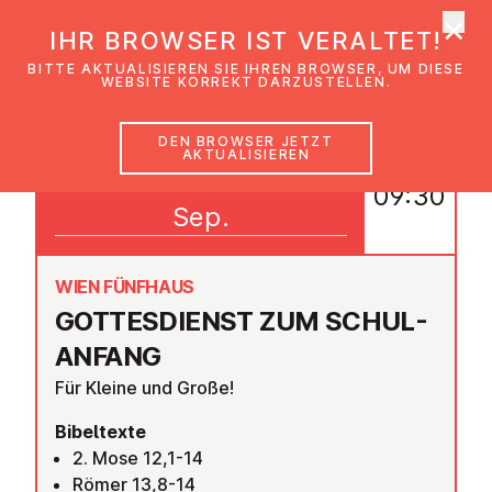
×
EmK Österreich
IHR BROWSER IST VERALTET!
Men
BITTE AKTUALISIEREN SIE IHREN BROWSER, UM DIESE
WEBSITE KORREKT DARZUSTELLEN.
DEN BROWSER JETZT
AKTUALISIEREN
06
09:30
Sep.
WIEN FÜNFHAUS
GOT­TES­DIENST ZUM SCHUL­
AN­FANG
Für Kleine und Große!
Bibeltexte
2. Mose 12,1-14
Römer 13,8-14