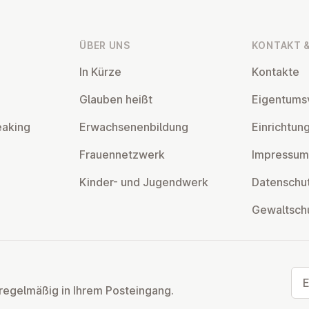
ÜBER UNS
KONTAKT &
In Kürze
Kontakte
Glauben heißt
Ei­gen­tums­
eaking
Er­wach­se­nen­bil­dung
Ein­rich­tun
Frau­en­netz­werk
Impressum
Kinder- und Ju­gend­werk
Da­ten­schut
Ge­walt­sch
E-M
regelmäßig in Ihrem Posteingang.