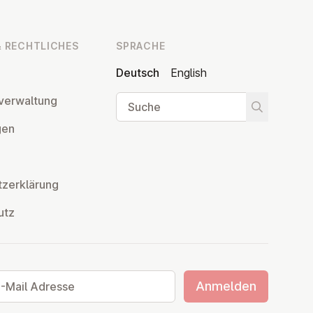
 RECHT­LI­CHES
SPRACHE
Deutsch
English
Suche
ver­wal­tung
Suche star
­gen
z­er­klä­rung
utz
ail Adresse
Anmelden