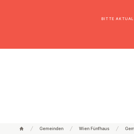
EmK Österreich
Über uns
Gemein
BITTE AKTUAL
Gemeinden
Wien Fünfhaus
Gem