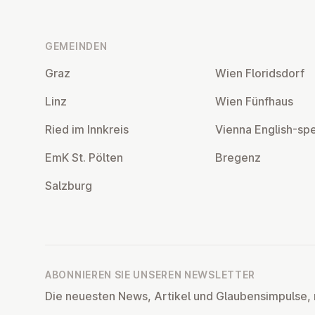
Fußzeile
GEMEINDEN
Graz
Wien Flo­rids­dorf
Linz
Wien Fünfhaus
Ried im Innkreis
Vienna English-sp
EmK St. Pölten
Bregenz
Salzburg
ABONNIEREN SIE UNSEREN NEWSLETTER
Die neuesten News, Artikel und Glaubensimpulse, 