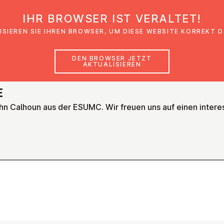
IHR BROWSER IST VERALTET!
den
Glaubensimpulse
News
Veranstal
ISIEREN SIE IHREN BROWSER, UM DIESE WEBSITE KORREKT 
DEN BROWSER JETZT
AKTUALISIEREN
E
ohn Calhoun aus der ESUMC. Wir freuen uns auf einen inter