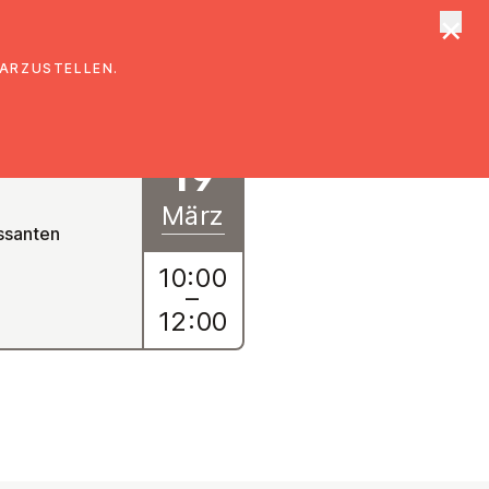
×
tungen
Suche
DARZUSTELLEN.
19
März
essanten
10:00
–
12:00