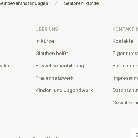
eindeveranstaltungen
Senioren-Runde
ÜBER UNS
KONTAKT &
In Kürze
Kontakte
Glauben heißt
Ei­gen­tums­
eaking
Er­wach­se­nen­bil­dung
Ein­rich­tun
Frau­en­netz­werk
Impressum
Kinder- und Ju­gend­werk
Da­ten­schut
Ge­walt­sch
E-M