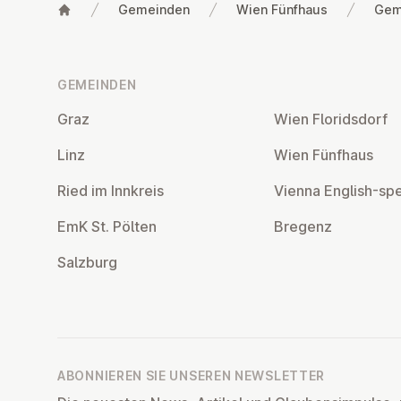
Gemeinden
Wien Fünfhaus
Gem
Fußzeile
GEMEINDEN
Graz
Wien Flo­rids­dorf
Linz
Wien Fünfhaus
Ried im Innkreis
Vienna English-sp
EmK St. Pölten
Bregenz
Salzburg
ABONNIEREN SIE UNSEREN NEWSLETTER