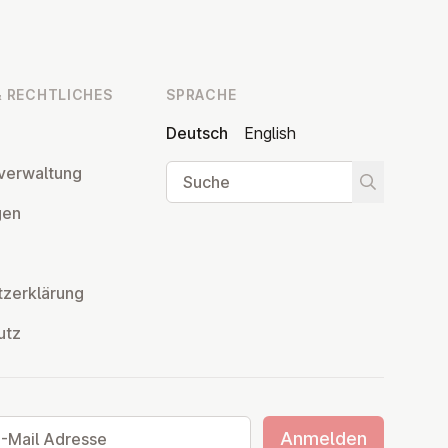
 RECHT­LI­CHES
SPRACHE
Deutsch
English
Suche
ver­wal­tung
Suche star
­gen
z­er­klä­rung
utz
ail Adresse
Anmelden