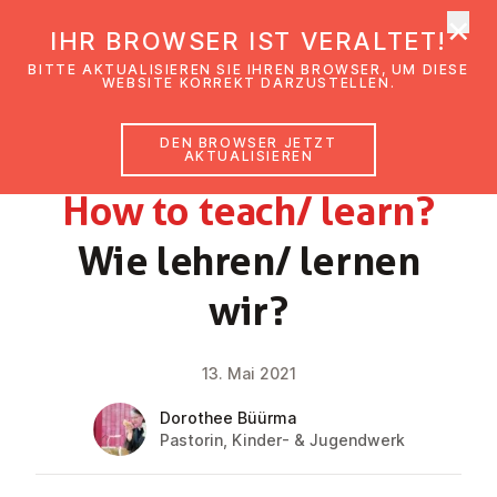
×
EmK Österreich
IHR BROWSER IST VERALTET!
Men
BITTE AKTUALISIEREN SIE IHREN BROWSER, UM DIESE
WEBSITE KORREKT DARZUSTELLEN.
DEN BROWSER JETZT
GLAUBENSIMPULS
AKTUALISIEREN
How to teach/ learn?
Wie lehren/ lernen
wir?
13. Mai 2021
Dorothee Büürma
Pastorin, Kinder- & Jugendwerk