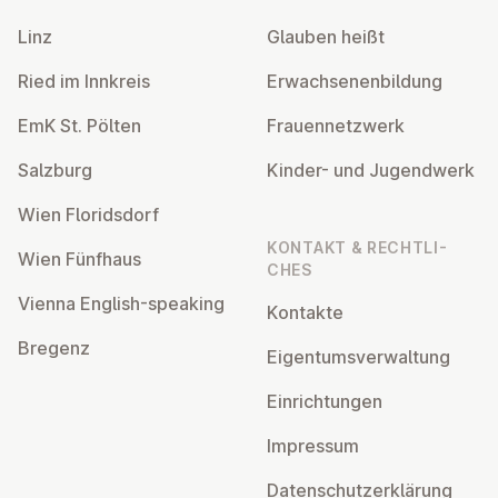
Linz
Glauben heißt
Ried im Innkreis
Er­wach­se­nen­bil­dung
EmK St. Pölten
Frau­en­netz­werk
Salzburg
Kinder- und Ju­gend­werk
Wien Flo­rids­dorf
KONTAKT & RECHT­LI­
Wien Fünfhaus
CHES
Vienna English-speaking
Kontakte
Bregenz
Ei­gen­tums­ver­wal­tung
Ein­rich­tun­gen
Impressum
Da­ten­schutz­er­klä­rung