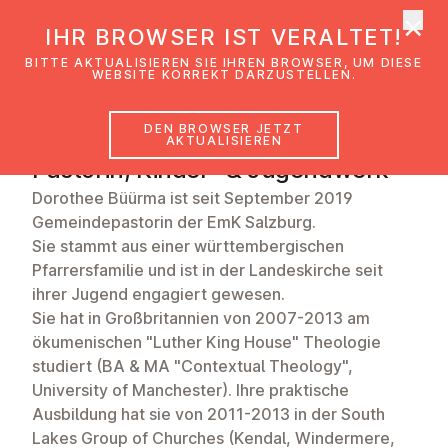
×
EmK Österreich
IHR BROWSER IST VERALTET!
Men
BITTE AKTUALISIEREN SIE IHREN BROWSER, UM DIESE
WEBSITE KORREKT DARZUSTELLEN.
DEN BROWSER JETZT
Dorothee Büürma
AKTUALISIEREN
Pastorin, Kinder- & Jugendwerk
Dorothee Büürma ist seit September 2019
Gemeindepastorin der EmK Salzburg.
Sie stammt aus einer württembergischen
Pfarrersfamilie und ist in der Landeskirche seit
ihrer Jugend engagiert gewesen.
Sie hat in Großbritannien von 2007-2013 am
ökumenischen "Luther King House" Theologie
studiert (BA & MA "Contextual Theology",
University of Manchester). Ihre praktische
Ausbildung hat sie von 2011-2013 in der South
Lakes Group of Churches (Kendal, Windermere,