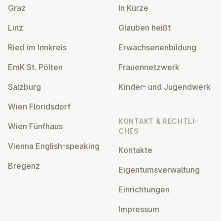
Graz
In Kürze
Linz
Glauben heißt
Ried im Innkreis
Er­wach­se­nen­bil­dung
EmK St. Pölten
Frau­en­netz­werk
Salzburg
Kinder- und Ju­gend­werk
Wien Flo­rids­dorf
KONTAKT & RECHT­LI­
Wien Fünfhaus
CHES
Vienna English-speaking
Kontakte
Bregenz
Ei­gen­tums­ver­wal­tung
Ein­rich­tun­gen
Impressum