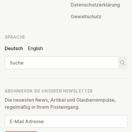
Da­ten­schutz­er­klä­rung
Ge­walt­schutz
SPRACHE
Deutsch
English
Suche
Suche
ABONNIEREN SIE UNSEREN NEWSLETTER
Die neuesten News, Artikel und Glaubensimpulse,
regelmäßig in Ihrem Posteingang.
E-Mail Adresse