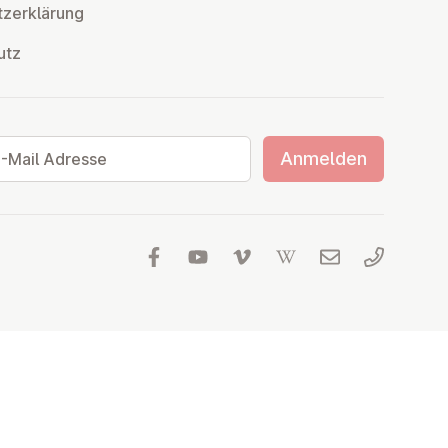
z­er­klä­rung
utz
ail Adresse
Anmelden