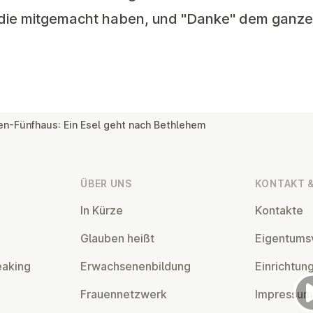
, die mitgemacht haben, und "Danke" dem ganz
en-Fünfhaus: Ein Esel geht nach Bethlehem
ÜBER UNS
KONTAKT &
In Kürze
Kontakte
Glauben heißt
Ei­gen­tums­
eaking
Er­wach­se­nen­bil­dung
Ein­rich­tun
Frau­en­netz­werk
Impressum