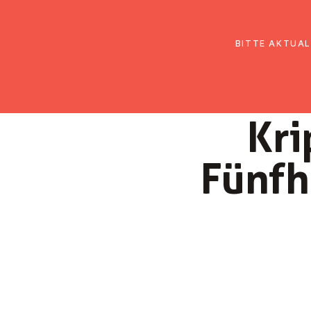
EmK Österreich
Über uns
Gemein
BITTE AKTUAL
Kri
Fünfh