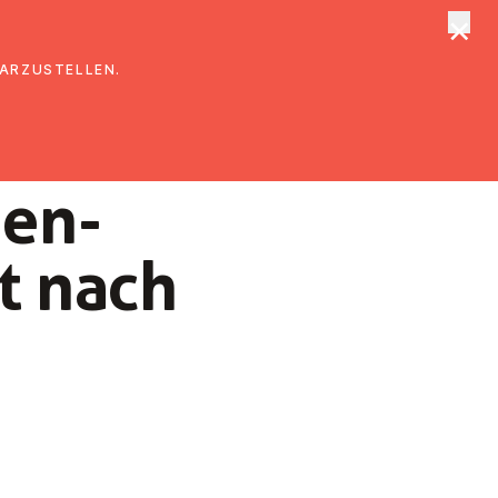
×
tungen
Suche
DARZUSTELLEN.
ien-
t nach