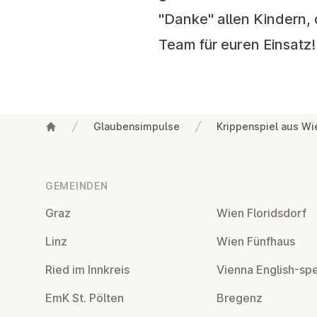
"Danke" allen Kindern
Team für euren Einsatz!
Glaubensimpulse
Krippenspiel aus Wi
Fußzeile
GEMEINDEN
Graz
Wien Flo­rids­dorf
Linz
Wien Fünfhaus
Ried im Innkreis
Vienna English-sp
EmK St. Pölten
Bregenz