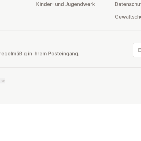
Kinder- und Ju­gend­werk
Da­ten­schut
Ge­walt­sch
E-M
regelmäßig in Ihrem Posteingang.
ise