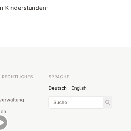
en Kinderstunden-
 RECHT­LI­CHES
SPRACHE
Deutsch
English
Suche
ver­wal­tung
Suche star
­gen