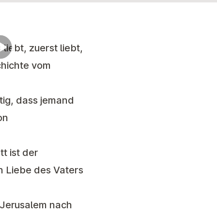
liebt, zuerst liebt,
schichte vom
ötig, dass jemand
on
t ist der
n Liebe des Vaters
n Jerusalem nach