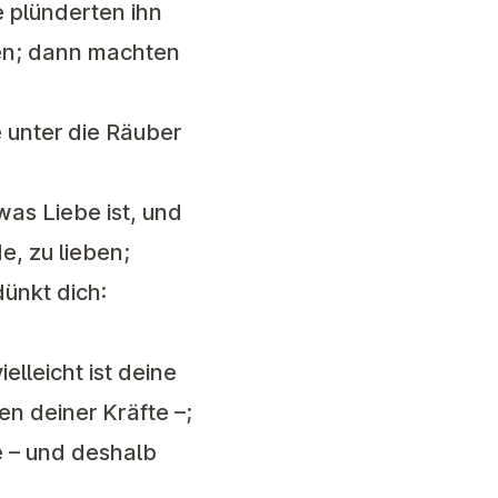
 plünderten ihn
gen; dann machten
e unter die Räuber
 was Liebe ist, und
e, zu lieben;
ünkt dich:
elleicht ist deine
n deiner Kräfte –;
e – und deshalb