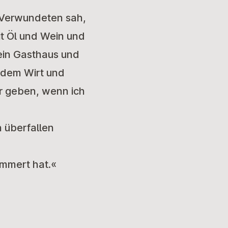
n Verwundeten sah,
it Öl und Wein und
 ein Gasthaus und
e dem Wirt und
r geben, wenn ich
 überfallen
ümmert hat.«