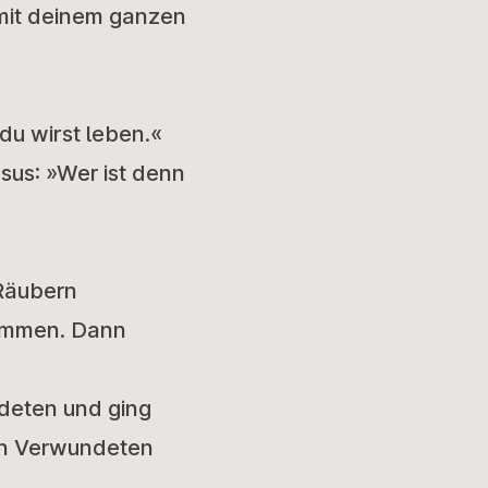
 mit deinem ganzen
du wirst leben.«
esus: »Wer ist denn
Räubern
sammen. Dann
ndeten und ging
den Verwundeten