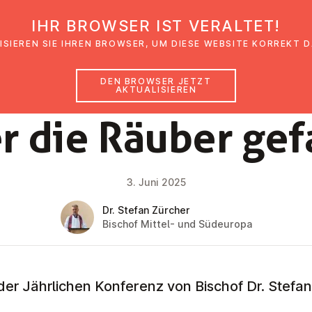
IHR BROWSER IST VERALTET!
den
Glaubensimpulse
News
Veranstal
ISIEREN SIE IHREN BROWSER, UM DIESE WEBSITE KORREKT 
DEN BROWSER JETZT
AKTUALISIEREN
GLAUBENSIMPULS
r die Räuber gef
3. Juni 2025
Dr. Stefan Zürcher
Bischof Mittel- und Südeuropa
der Jährlichen Konferenz von Bischof Dr. Stefa