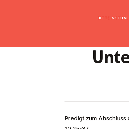
EmK Österreich
Über uns
Gemein
BITTE AKTUAL
Unte
Predigt zum Abschluss 
10,25-37