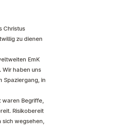
s Christus
twillig zu dienen
weltweiten EmK
. Wir haben uns
m Spaziergang, in
t waren Begriffe,
eit. Risikobereit
on sich wegsehen,