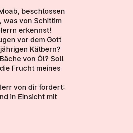
n Moab, beschlossen
, was von Schittim
 Herrn erkennst!
eugen vor dem Gott
njährigen Kälbern?
Bäche von Öl? Soll
die Frucht meines
rr von dir fordert:
d in Einsicht mit