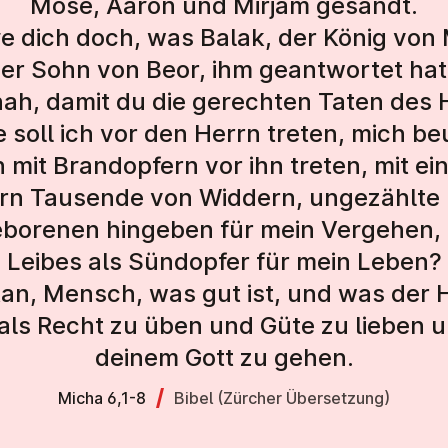
Mose, Aaron und Mirjam gesandt.
re dich doch, was Balak, der König vo
er Sohn von Beor, ihm geantwortet hat
hah, damit du die gerechten Taten des
 soll ich vor den Herrn treten, mich b
h mit Brandopfern vor ihn treten, mit ei
rn Tausende von Widdern, ungezählte 
eborenen hingeben für mein Vergehen, 
Leibes als Sündopfer für mein Leben?
an, Mensch, was gut ist, und was der He
als Recht zu üben und Güte zu lieben un
deinem Gott zu gehen.
Micha 6,1-8
Bibel (Zürcher Übersetzung)