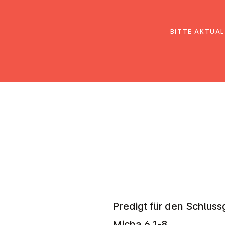
EmK Österreich
Über uns
Gemein
BITTE AKTUAL
Predigt für den Schluss
Micha 6,1-8