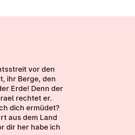
tsstreit vor den
t, ihr Berge, den
 der Erde! Denn der
rael rechtet er.
ich dich ermüdet?
hrt aus dem Land
 dir her habe ich