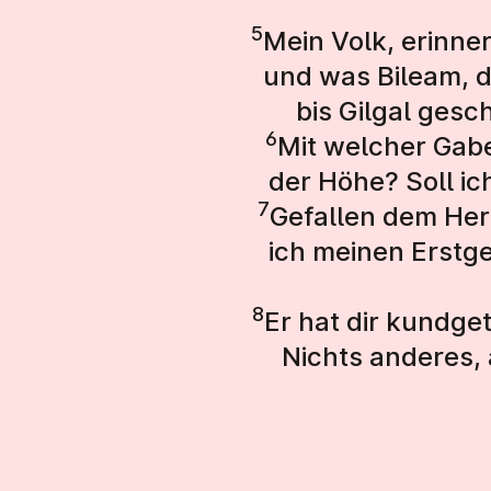
5
Mein Volk, erinne
und was Bileam, d
bis Gilgal gesc
6
Mit welcher Gabe
der Höhe? Soll ic
7
Gefallen dem Her
ich meinen Erstg
8
Er hat dir kundget
Nichts anderes, 