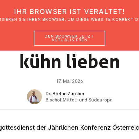
IHR BROWSER IST VERALTET!
den
Glaubensimpulse
News
Veranstal
ISIEREN SIE IHREN BROWSER, UM DIESE WEBSITE KORREKT 
DEN BROWSER JETZT
AKTUALISIEREN
GLAUBENSIMPULS
kühn lieben
17. Mai 2026
Dr. Stefan Zürcher
Bischof Mittel- und Südeuropa
gottesdienst der Jährlichen Konferenz Österrei