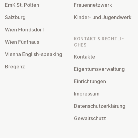
EmK St. Pölten
Frau­en­netz­werk
Salzburg
Kinder- und Ju­gend­werk
Wien Flo­rids­dorf
KONTAKT & RECHT­LI­
Wien Fünfhaus
CHES
Vienna English-speaking
Kontakte
Bregenz
Ei­gen­tums­ver­wal­tung
Ein­rich­tun­gen
Impressum
Da­ten­schutz­er­klä­rung
Ge­walt­schutz