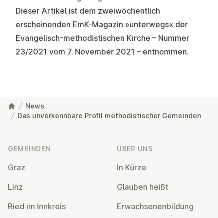
Dieser Artikel ist dem zweiwöchentlich
erscheinenden EmK-Magazin »unterwegs« der
Evangelisch-methodistischen Kirche – Nummer
23/2021 vom 7. November 2021 – entnommen.
News
Das unverkennbare Profil methodistischer Gemeinden
Fußzeile
GEMEINDEN
ÜBER UNS
Graz
In Kürze
Linz
Glauben heißt
Ried im Innkreis
Er­wach­se­nen­bil­dung