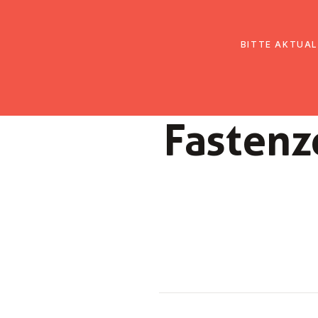
EmK Österreich
Über uns
Gemein
BITTE AKTUAL
Fas­ten­z