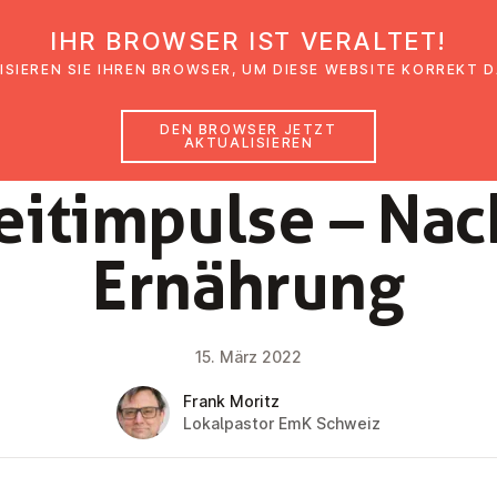
IHR BROWSER IST VERALTET!
den
Glaubensimpulse
News
Veranstal
ISIEREN SIE IHREN BROWSER, UM DIESE WEBSITE KORREKT 
DEN BROWSER JETZT
AKTUALISIEREN
NEWS
eit­im­pul­se – Nach
Ernährung
15. März 2022
Frank Moritz
Lokalpastor EmK Schweiz