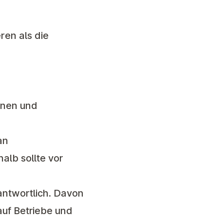
ren als die
ionen und
an
alb sollte vor
antwortlich. Davon
 auf Betriebe und