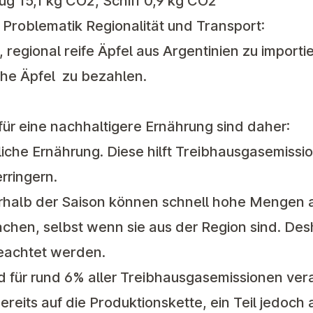
ug 15,1 kg CO2, Schiff 0,9 kg CO2
r Problematik Regionalität und Transport:
 regional reife Äpfel aus Argentinien zu importie
che Äpfel zu bezahlen.
für eine nachhaltigere Ernährung sind daher:
liche Ernährung
. Diese hilft Treibhausgasemiss
rringern.
halb der Saison können schnell hohe Mengen 
hen, selbst wenn sie aus der Region sind. Desh
eachtet werden.
d für rund 6% aller Treibhausgasemissionen ver
 bereits auf die Produktionskette, ein Teil jedoch