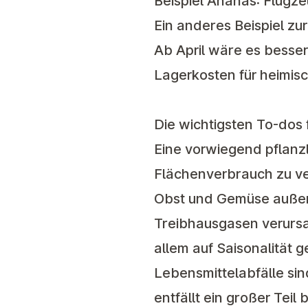
Beispiel Ananas: Flugze
Ein anderes Beispiel zu
Ab April wäre es besser,
Lagerkosten für heimis
Die wichtigsten To-dos 
Eine vorwiegend
pflanz
Flächenverbrauch zu ve
Obst und Gemüse außer
Treibhausgasen verursac
allem auf
Saisonalität
g
Lebensmittelabfälle sin
entfällt ein großer Teil