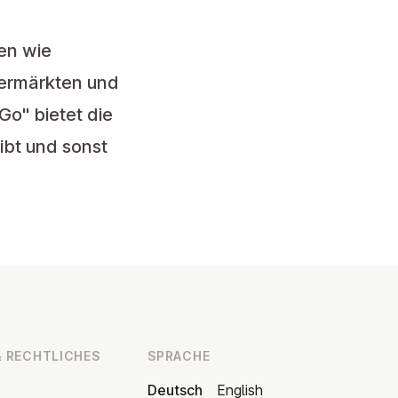
en wie
permärkten und
o" bietet die
ibt und sonst
 RECHT­LI­CHES
SPRACHE
Deutsch
English