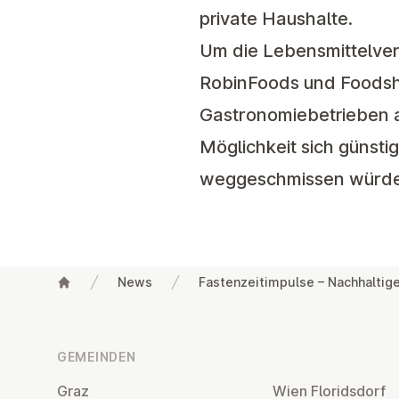
private Haushalte.
Um die
Lebensmittelv
RobinFoods und Foodsha
Gastronomiebetrieben a
Möglichkeit sich günsti
weggeschmissen würde
News
Fastenzeitimpulse – Nachhaltig
Fußzeile
GEMEINDEN
Graz
Wien Flo­rids­dorf