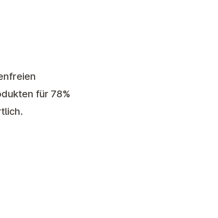
enfreien
odukten für 78%
lich.