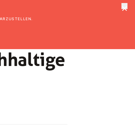
×
tungen
Suche
DARZUSTELLEN.
­hal­ti­ge