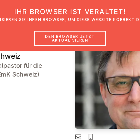
IHR BROWSER IST VERALTET!
den
Glaubensimpulse
News
Veranstal
ISIEREN SIE IHREN BROWSER, UM DIESE WEBSITE KORREKT 
DEN BROWSER JETZT
AKTUALISIEREN
chweiz
alpastor für die
EmK Schweiz)