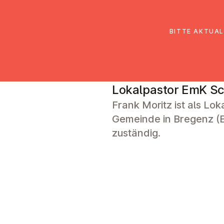
EmK Österreich
Über uns
Gemein
BITTE AKTUAL
Frank Moritz
Lokalpastor EmK S
Frank Moritz ist als Lok
Gemeinde in Bregenz (
zuständig.